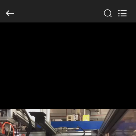
Guangzhou
Huaweier
Packing
Products
Co.,Ltd..
All
Rights
Reserved.
বাড়ি
পণ্য
আমাদের
সম্বন্ধে
কারখানা
পরিদর্শন
গুণমান