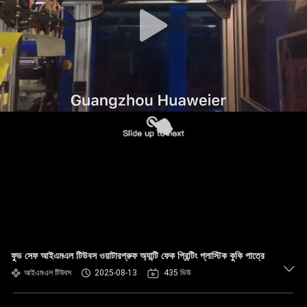
নিয়ন্ত্রণ
আমাদের
সাথে
যোগাযোগ
খবর
মামলা
ব্লগ
ফুড সেফ আইএমএল টিউবস ওয়াটারপ্রুফ অ্যান্টি ফেক প্রিন্টিং প্লাস্টিক কুকি পাত্রে
একটি
আইএমএল টিউবস
2025-08-13
435 ভিউ
উদ্ধৃতি