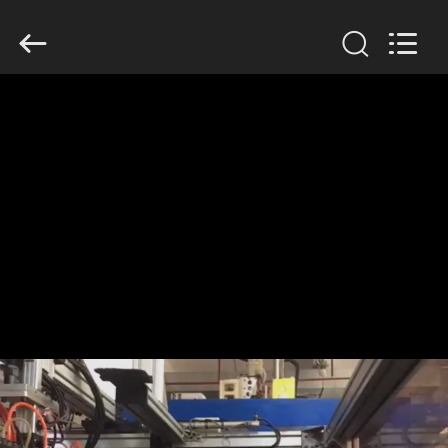
Guangzhou
Huaweier
Packing
Products
Co.,Ltd..
All
Rights
Reserved.
বাড়ি
পণ্য
আমাদের
সম্বন্ধে
কারখানা
পরিদর্শন
গুণমান