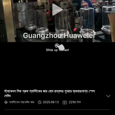
নিয়ন্ত্রণ
আমাদের
সাথে
যোগাযোগ
খবর
মামলা
ব্লগ
স্ট্যাকেবল লিক প্রুফ প্লাস্টিকের জার হোম রান্নাঘর পুনরায় ব্যবহারযোগ্য স্পেস
সেভিং
একটি
প্লাস্টিকের প্যাকেজিং জার
2025-08-13
2296 ভিউ
উদ্ধৃতি