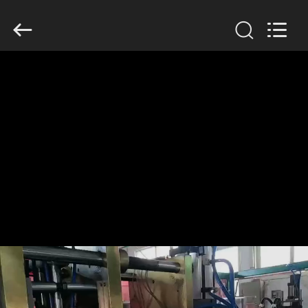
Guangzhou
Huaweier
Packing
Products
Co.,Ltd..
All
Rights
Reserved.
বাড়ি
পণ্য
আমাদের
সম্বন্ধে
কারখানা
পরিদর্শন
গুণমান