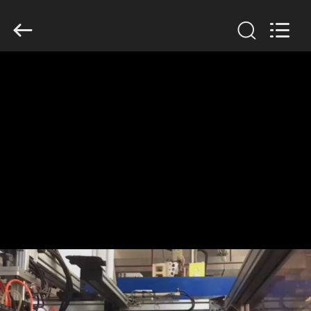
Guangzhou
Huaweier
Packing
Products
Co.,Ltd..
All
Rights
Reserved.
বাড়ি
পণ্য
আমাদের
সম্বন্ধে
কারখানা
পরিদর্শন
গুণমান