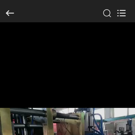
Guangzhou
Huaweier
Packing
Products
Co.,Ltd..
All
Rights
Reserved.
বাড়ি
পণ্য
আমাদের
সম্বন্ধে
কারখানা
পরিদর্শন
গুণমান