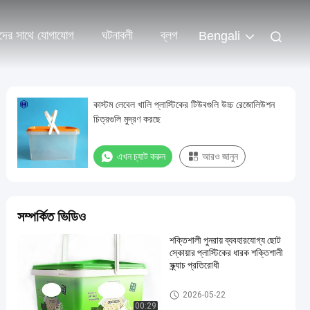
দের সাথে যোগাযোগ
ঘটনাবলী
ব্লগ
Bengali
কাস্টম লেবেল খালি প্লাস্টিকের টিউবগুলি উচ্চ রেজোলিউশন
চিত্রগুলি মুদ্রণ করছে
এখন চ্যাট করুন
আরও জানুন
সম্পর্কিত ভিডিও
শক্তিশালী পুনরায় ব্যবহারযোগ্য ছোট
স্কোয়ার প্লাস্টিকের ধারক শক্তিশালী
স্ক্র্যাচ প্রতিরোধী
আইএমএল টিউবস
2026-05-22
00:29