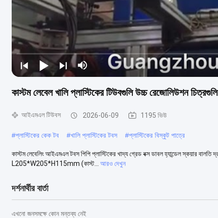
কাস্টম লেবেল খালি প্লাস্টিকের টিউবগুলি উচ্চ রেজোলিউশন চিত্রগুলি
আইএমএল টিউবস
2026-06-09
1195 ভিউ
#
প্লাস্টিকের কেক টব
#
খালি প্লাস্টিকের টবস
#
প্লাস্টিকের বিস্কুট পাত্রে
কাস্টম লেবেলিং আইএমএল টবস পিপি প্লাস্টিকের খাদ্য গ্রেড বক্স ডাবল হ্যান্ডেল স্কয়ার বালতি 
L205*W205*H115mm (কাস্ট...
আরও দেখুন
দর্শনার্থীর বার্তা
এখনো জনসমক্ষে কোন মন্তব্য নেই