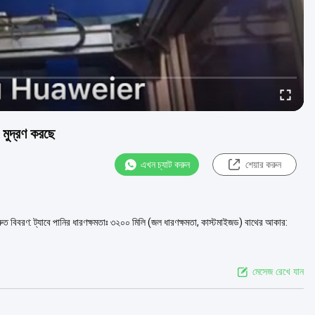
 মুদ্রণ করছে
এখন চ্যাট করুন
শেয়ার করুন
দ্রুত বিবরণ: ট্যাবে পানির ধারণক্ষমতাঃ ৩২০০ মিলি (জল ধারণক্ষমতা, কাস্টমাইজড) বাথের আকার:
মেসেজ রেখে যান