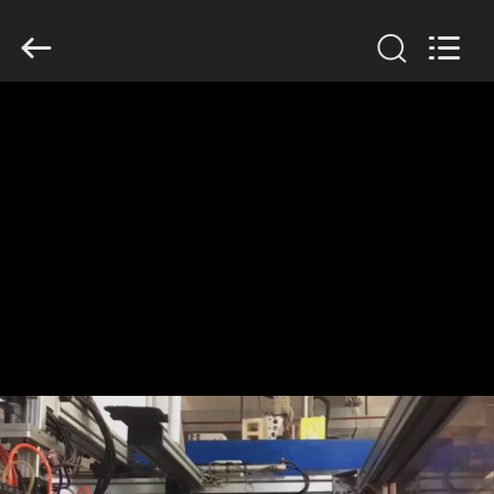
Guangzhou
Huaweier
Packing
Products
Co.,Ltd..
All
Rights
Reserved.
বাড়ি
পণ্য
আমাদের
সম্বন্ধে
কারখানা
পরিদর্শন
গুণমান