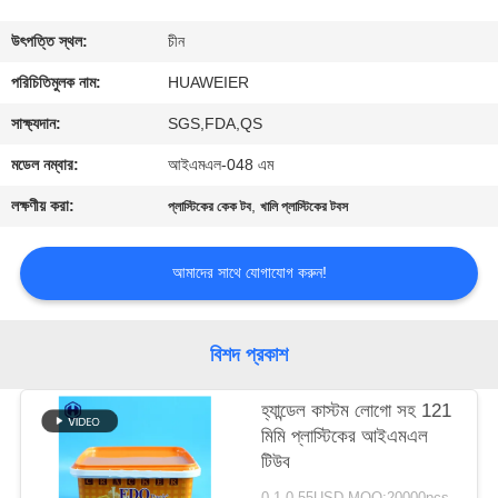
নিয়ন্ত্রণ
উৎপত্তি স্থল:
চীন
আমাদের
পরিচিতিমুলক নাম:
HUAWEIER
সাথে
সাক্ষ্যদান:
SGS,FDA,QS
যোগাযোগ
মডেল নম্বার:
আইএমএল-048 এম
লক্ষণীয় করা:
,
প্লাস্টিকের কেক টব
খালি প্লাস্টিকের টবস
খবর
আমাদের সাথে যোগাযোগ করুন!
মামলা
বিশদ প্রকাশ
ব্লগ
হ্যান্ডেল কাস্টম লোগো সহ 121
মিমি প্লাস্টিকের আইএমএল
একটি
টিউব
উদ্ধৃতি
0.1-0.55USD MOQ:20000pcs