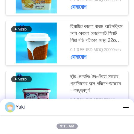
অনুরোধ
যোগাযোগ
করুন
হিমায়িত কাকো বাদাম আইসক্রিম
আম কোকো কোকোনাট পিনাট
সাইট
শিয়া বডি বাটারের জন্য 22oz
ম্যাপ
IML টব
0.1-0.55USD MOQ:20000pcs
যোগাযোগ
গোপনীয়তা
নীতি
ছাঁচ লেবেলিং টবগুলিতে স্কয়ার
প্লাস্টিকের বাক্স পরিবেশগতভাবে
- বন্ধুত্বপূর্ণ
0.1-0.55USD MOQ:20000pcs
যোগাযোগ
Yuki
9:15 AM
সব