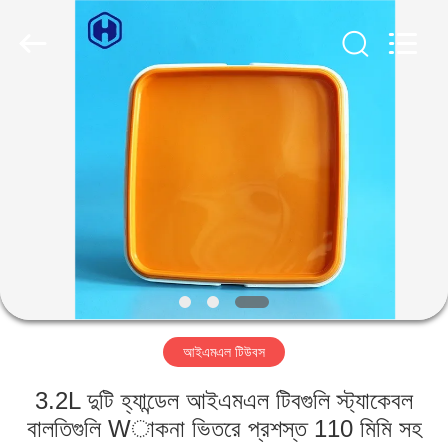
Guangzhou
Huaweier
Packing
Products
Co.,Ltd..
All
Rights
Reserved.
বাড়ি
পণ্য
আমাদের
সম্বন্ধে
কারখানা
আইএমএল টিউবস
পরিদর্শন
3.2L দুটি হ্যান্ডেল আইএমএল টিবগুলি স্ট্যাকেবল
গুণমান
বালতিগুলি Wাকনা ভিতরে প্রশস্ত 110 মিমি সহ