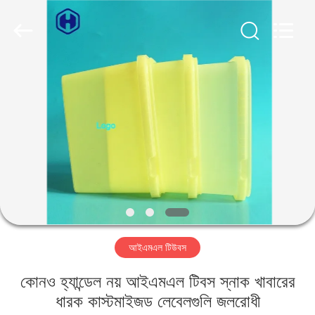
Guangzhou
Huaweier
Packing
Products
Co.,Ltd..
All
Rights
Reserved.
বাড়ি
পণ্য
আমাদের
সম্বন্ধে
কারখানা
আইএমএল টিউবস
পরিদর্শন
কোনও হ্যান্ডেল নয় আইএমএল টিবস স্নাক খাবারের
গুণমান
ধারক কাস্টমাইজড লেবেলগুলি জলরোধী