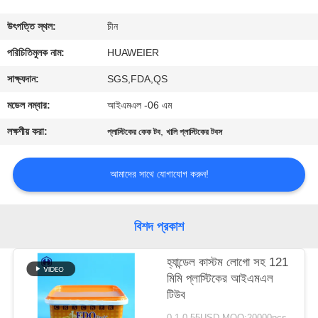
নিয়ন্ত্রণ
উৎপত্তি স্থল:
চীন
আমাদের
পরিচিতিমুলক নাম:
HUAWEIER
সাথে
সাক্ষ্যদান:
SGS,FDA,QS
যোগাযোগ
মডেল নম্বার:
আইএমএল -06 এম
লক্ষণীয় করা:
,
প্লাস্টিকের কেক টব
খালি প্লাস্টিকের টবস
খবর
আমাদের সাথে যোগাযোগ করুন!
মামলা
বিশদ প্রকাশ
ব্লগ
হ্যান্ডেল কাস্টম লোগো সহ 121
মিমি প্লাস্টিকের আইএমএল
একটি
টিউব
উদ্ধৃতি
0.1-0.55USD MOQ:20000pcs