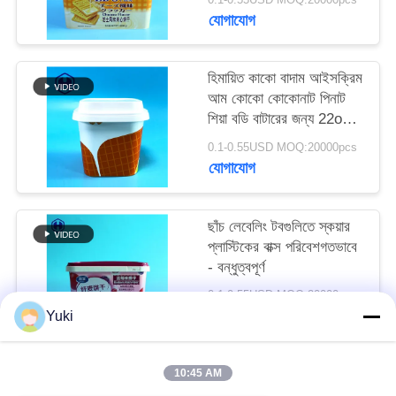
অনুরোধ
যোগাযোগ
করুন
হিমায়িত কাকো বাদাম আইসক্রিম
আম কোকো কোকোনাট পিনাট
সাইট
শিয়া বডি বাটারের জন্য 22oz
ম্যাপ
IML টব
0.1-0.55USD MOQ:20000pcs
যোগাযোগ
গোপনীয়তা
নীতি
ছাঁচ লেবেলিং টবগুলিতে স্কয়ার
প্লাস্টিকের বাক্স পরিবেশগতভাবে
- বন্ধুত্বপূর্ণ
0.1-0.55USD MOQ:20000pcs
যোগাযোগ
Yuki
10:45 AM
সব