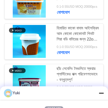
অনুরোধ
0.1-0.55USD MOQ:20000pcs
করুন
যোগাযোগ
সাইট
হিমায়িত কাকো বাদাম আইসক্রিম
আম কোকো কোকোনাট পিনাট
ম্যাপ
শিয়া বডি বাটারের জন্য 22oz
IML টব
0.1-0.55USD MOQ:20000pcs
গোপনীয়তা
যোগাযোগ
নীতি
ছাঁচ লেবেলিং টবগুলিতে স্কয়ার
প্লাস্টিকের বাক্স পরিবেশগতভাবে
- বন্ধুত্বপূর্ণ
0.1-0.55USD MOQ:20000pcs
যোগাযোগ
Yuki