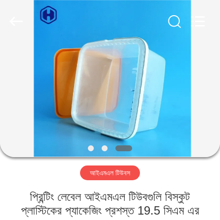
Guangzhou
Huaweier
Packing
Products
Co.,Ltd..
All
Rights
Reserved.
বাড়ি
পণ্য
আমাদের
সম্বন্ধে
কারখানা
আইএমএল টিউবস
পরিদর্শন
প্রিন্টিং লেবেল আইএমএল টিউবগুলি বিস্কুট
গুণমান
প্লাস্টিকের প্যাকেজিং প্রশস্ত 19.5 সিএম এর