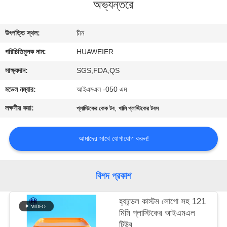
অভ্যন্তরে
নিয়ন্ত্রণ
উৎপত্তি স্থল:
চীন
আমাদের
পরিচিতিমুলক নাম:
HUAWEIER
সাথে
যোগাযোগ
সাক্ষ্যদান:
SGS,FDA,QS
মডেল নম্বার:
আইএমএল -050 এম
খবর
লক্ষণীয় করা:
,
প্লাস্টিকের কেক টব
খালি প্লাস্টিকের টবস
মামলা
আমাদের সাথে যোগাযোগ করুন!
ব্লগ
বিশদ প্রকাশ
একটি
হ্যান্ডেল কাস্টম লোগো সহ 121
মিমি প্লাস্টিকের আইএমএল
উদ্ধৃতি
টিউব