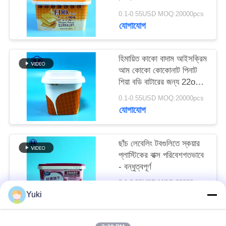
অনুরোধ
0.1-0.55USD MOQ:20000pcs
করুন
যোগাযোগ
সাইট
হিমায়িত কাকো বাদাম আইসক্রিম
আম কোকো কোকোনাট পিনাট
ম্যাপ
শিয়া বডি বাটারের জন্য 22oz
IML টব
0.1-0.55USD MOQ:20000pcs
গোপনীয়তা
যোগাযোগ
নীতি
ছাঁচ লেবেলিং টবগুলিতে স্কয়ার
প্লাস্টিকের বাক্স পরিবেশগতভাবে
- বন্ধুত্বপূর্ণ
0.1-0.55USD MOQ:20000pcs
যোগাযোগ
Yuki