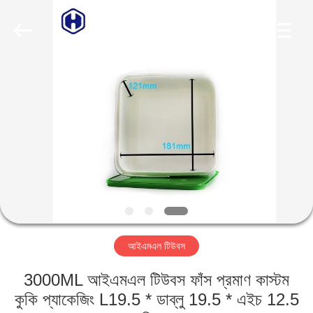
Guangzhou
Huaweier
Packing
Products
Co.,Ltd..
All
Rights
Reserved.
বাড়ি
পণ্য
আমাদের
সম্বন্ধে
কারখানা
আইএমএল টিউবস
পরিদর্শন
3000ML আইএমএল টিউবস ফাঁস প্রমাণ কাস্টম
গুণমান
কুকি প্যাকেজিং L19.5 * ডাব্লু 19.5 * এইচ 12.5