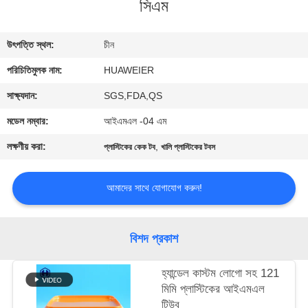
সিএম
নিয়ন্ত্রণ
উৎপত্তি স্থল:
চীন
আমাদের
পরিচিতিমুলক নাম:
HUAWEIER
সাথে
যোগাযোগ
সাক্ষ্যদান:
SGS,FDA,QS
মডেল নম্বার:
আইএমএল -04 এম
খবর
লক্ষণীয় করা:
,
প্লাস্টিকের কেক টব
খালি প্লাস্টিকের টবস
মামলা
আমাদের সাথে যোগাযোগ করুন!
ব্লগ
বিশদ প্রকাশ
একটি
হ্যান্ডেল কাস্টম লোগো সহ 121
মিমি প্লাস্টিকের আইএমএল
উদ্ধৃতি
টিউব