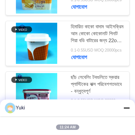
অনুরোধ
যোগাযোগ
করুন
হিমায়িত কাকো বাদাম আইসক্রিম
আম কোকো কোকোনাট পিনাট
সাইট
শিয়া বডি বাটারের জন্য 22oz
ম্যাপ
IML টব
0.1-0.55USD MOQ:20000pcs
যোগাযোগ
গোপনীয়তা
নীতি
ছাঁচ লেবেলিং টবগুলিতে স্কয়ার
প্লাস্টিকের বাক্স পরিবেশগতভাবে
- বন্ধুত্বপূর্ণ
0.1-0.55USD MOQ:20000pcs
যোগাযোগ
Yuki
11:24 AM
সব