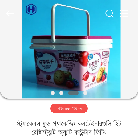
Guangzhou
Huaweier
Packing
Products
Co.,Ltd..
All
Rights
Reserved.
বাড়ি
পণ্য
আমাদের
সম্বন্ধে
কারখানা
আইএমএল টিউবস
পরিদর্শন
স্ট্যাকেবল ফুড প্যাকেজিং কনটেইনারগুলি হিট
গুণমান
রেজিস্ট্যান্ট অ্যান্টি কাউন্টার ফিটিং