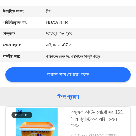
নিয়ন্ত্রণ
উৎপত্তি স্থল:
চীন
আমাদের
পরিচিতিমুলক নাম:
HUAWEIER
সাথে
সাক্ষ্যদান:
SGS,FDA,QS
যোগাযোগ
মডেল নম্বার:
আইএমএল -07 এন
লক্ষণীয় করা:
,
প্লাস্টিকের কেক টব
প্লাস্টিকের বিস্কুট পাত্রে
খবর
আমাদের সাথে যোগাযোগ করুন!
মামলা
বিশদ প্রকাশ
ব্লগ
হ্যান্ডেল কাস্টম লোগো সহ 121
মিমি প্লাস্টিকের আইএমএল
একটি
টিউব
উদ্ধৃতি
0.1-0.55USD MOQ:20000pcs