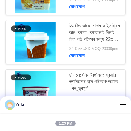
অনুরোধ
যোগাযোগ
করুন
হিমায়িত কাকো বাদাম আইসক্রিম
আম কোকো কোকোনাট পিনাট
সাইট
শিয়া বডি বাটারের জন্য 22oz
ম্যাপ
IML টব
0.1-0.55USD MOQ:20000pcs
যোগাযোগ
গোপনীয়তা
নীতি
ছাঁচ লেবেলিং টবগুলিতে স্কয়ার
প্লাস্টিকের বাক্স পরিবেশগতভাবে
- বন্ধুত্বপূর্ণ
0.1-0.55USD MOQ:20000pcs
যোগাযোগ
Yuki
1:23 PM
সব