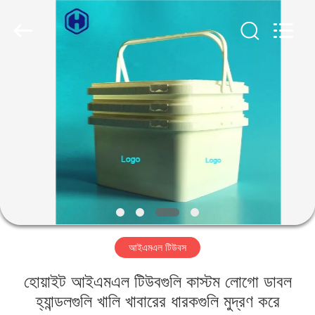
Guangzhou
Huaweier
Packing
Products
Co.,Ltd..
All
Rights
Reserved.
বাড়ি
পণ্য
আমাদের
সম্বন্ধে
কারখানা
আইএমএল টিউবস
পরিদর্শন
হোয়াইট আইএমএল টিউবগুলি কাস্টম লোগো ডাবল
গুণমান
হ্যান্ডলগুলি খালি খাবারের ধারকগুলি মুদ্রণ করে