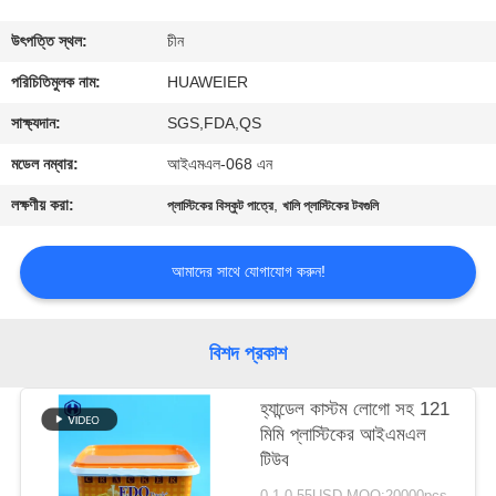
নিয়ন্ত্রণ
উৎপত্তি স্থল:
চীন
আমাদের
পরিচিতিমুলক নাম:
HUAWEIER
সাথে
সাক্ষ্যদান:
SGS,FDA,QS
যোগাযোগ
মডেল নম্বার:
আইএমএল-068 এন
লক্ষণীয় করা:
,
প্লাস্টিকের বিস্কুট পাত্রে
খালি প্লাস্টিকের টবগুলি
খবর
আমাদের সাথে যোগাযোগ করুন!
মামলা
বিশদ প্রকাশ
ব্লগ
হ্যান্ডেল কাস্টম লোগো সহ 121
মিমি প্লাস্টিকের আইএমএল
একটি
টিউব
উদ্ধৃতি
0.1-0.55USD MOQ:20000pcs