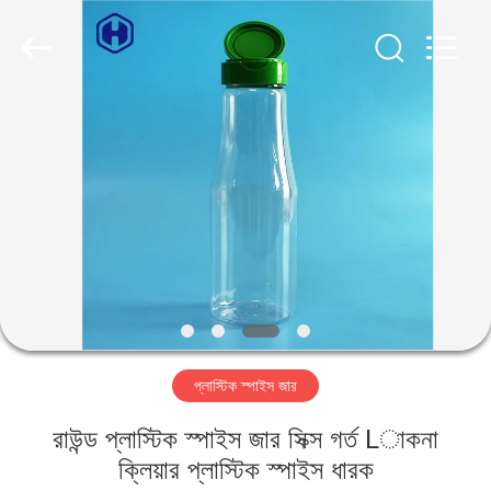
Guangzhou
Huaweier
Packing
Products
Co.,Ltd..
All
Rights
Reserved.
বাড়ি
পণ্য
আমাদের
সম্বন্ধে
কারখানা
প্লাস্টিক স্পাইস জার
পরিদর্শন
রাউন্ড প্লাস্টিক স্পাইস জার সিক্স গর্ত Lাকনা
গুণমান
ক্লিয়ার প্লাস্টিক স্পাইস ধারক