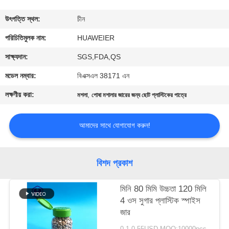
নিয়ন্ত্রণ
উৎপত্তি স্থল:
চীন
আমাদের
পরিচিতিমুলক নাম:
HUAWEIER
সাথে
সাক্ষ্যদান:
SGS,FDA,QS
যোগাযোগ
মডেল নম্বার:
বিএক্সএল 38171 এন
লক্ষণীয় করা:
,
মশলা
পোষা মশালার জারের জন্য ছোট প্লাস্টিকের পাত্রে
খবর
আমাদের সাথে যোগাযোগ করুন!
মামলা
বিশদ প্রকাশ
ব্লগ
মিনি 80 মিমি উচ্চতা 120 মিলি
4 ওস সুগার প্লাস্টিক স্পাইস
একটি
জার
উদ্ধৃতি
0.1-0.55USD MOQ:10000pcs