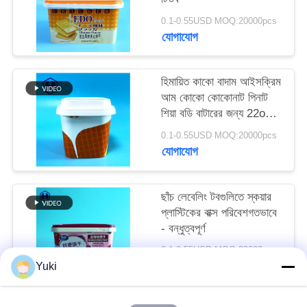
অনুরোধ
0.1-0.55USD MOQ:20000pcs
করুন
যোগাযোগ
SITEMAP
হিমায়িত কাকো বাদাম আইসক্রিম
আম কোকো কোকোনাট পিনাট
শিয়া বডি বাটারের জন্য 22oz
গোপনীয়তা
IML টব
0.1-0.55USD MOQ:20000pcs
নীতি
যোগাযোগ
ছাঁচ লেবেলিং টবগুলিতে স্কয়ার
প্লাস্টিকের বাক্স পরিবেশগতভাবে
- বন্ধুত্বপূর্ণ
0.1-0.55USD MOQ:20000pcs
যোগাযোগ
Yuki