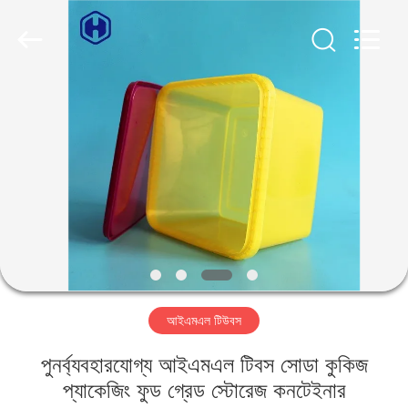
Guangzhou
Huaweier
Packing
Products
Co.,Ltd..
All
Rights
Reserved.
বাড়ি
পণ্য
আমাদের
সম্বন্ধে
কারখানা
আইএমএল টিউবস
পরিদর্শন
পুনর্ব্যবহারযোগ্য আইএমএল টিবস সোডা কুকিজ
গুণমান
প্যাকেজিং ফুড গ্রেড স্টোরেজ কনটেইনার