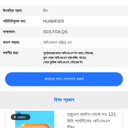
নিয়ন্ত্রণ
উৎপত্তি স্থল:
চীন
আমাদের
পরিচিতিমুলক নাম:
HUAWEIER
সাথে
সাক্ষ্যদান:
SGS,FDA,QS
যোগাযোগ
মডেল নম্বার:
আইএমএল -051 এন
লক্ষণীয় করা:
,
পুনর্ব্যবহারযোগ্য আইএমএল টব খাদ্য স্টোরেজ
,
খবর
ফুড গ্রেড আইএমএল প্যাকেজিং পাত্রে
সোডা কুকিজ আইএমএল স্টোরেজ টব
মামলা
আমাদের সাথে যোগাযোগ করুন!
ব্লগ
বিশদ প্রকাশ
একটি
হ্যান্ডেল কাস্টম লোগো সহ 121
মিমি প্লাস্টিকের আইএমএল
উদ্ধৃতি
টিউব