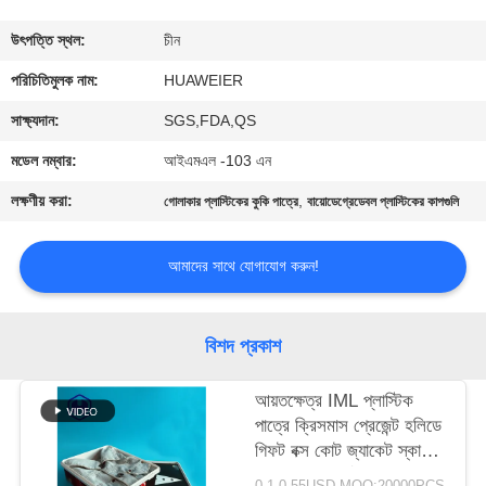
নিয়ন্ত্রণ
উৎপত্তি স্থল:
চীন
আমাদের
পরিচিতিমুলক নাম:
HUAWEIER
সাথে
সাক্ষ্যদান:
SGS,FDA,QS
যোগাযোগ
মডেল নম্বার:
আইএমএল -103 এন
লক্ষণীয় করা:
,
গোলাকার প্লাস্টিকের কুকি পাত্রে
বায়োডেগ্রেডেবল প্লাস্টিকের কাপগুলি
খবর
আমাদের সাথে যোগাযোগ করুন!
মামলা
বিশদ প্রকাশ
ব্লগ
আয়তক্ষেত্র IML প্লাস্টিক
পাত্রে ক্রিসমাস প্রেজেন্ট হলিডে
একটি
গিফট বক্স কোট জ্যাকেট স্কার্ট
উদ্ধৃতি
গ্লাভস টি - শার্ট প্যাকেজ
0.1-0.55USD MOQ:20000PCS