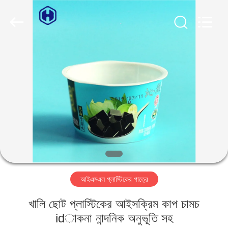
Guangzhou
Huaweier
Packing
Products
Co.,Ltd..
All
Rights
Reserved.
বাড়ি
পণ্য
আমাদের
সম্বন্ধে
কারখানা
আইএমএল প্লাস্টিকের পাত্রে
পরিদর্শন
খালি ছোট প্লাস্টিকের আইসক্রিম কাপ চামচ
গুণমান
idাকনা নান্দনিক অনুভূতি সহ