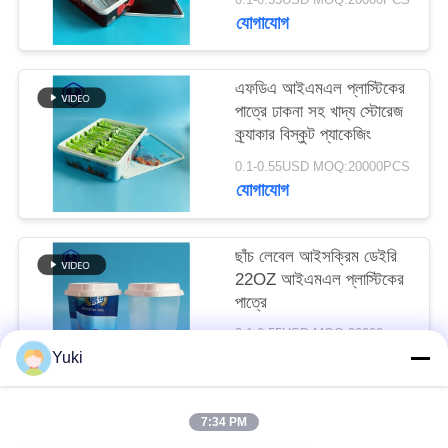
অনুরোধ
যোগাযোগ
করুন
এফডিএ আইএমএল প্লাস্টিকের
পাত্রে ঢাকনা সহ খাদ্য স্টোরেজ
সাইট
ক্র্যাকার বিস্কুট প্যাকেজিং
ম্যাপ
0.1-0.55USD MOQ:20000PCS
যোগাযোগ
গোপনীয়তা
নীতি
ছাঁচ লেবেল আইসক্রিম ডেইরি
22OZ আইএমএল প্লাস্টিকের
পাত্রে
0.1-0.55USD MOQ:20000pcs
যোগাযোগ
Yuki
7:34 PM
সব