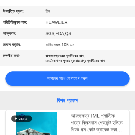
নিয়ন্ত্রণ
উৎপত্তি স্থল:
চীন
আমাদের
পরিচিতিমুলক নাম:
HUAWEIER
সাথে
সাক্ষ্যদান:
SGS,FDA,QS
যোগাযোগ
মডেল নম্বার:
আইএমএল-105 এন
লক্ষণীয় করা:
,
বায়োডেগ্রেডেবল প্লাস্টিকের কাপ
খবর
usাকনা সহ পুনরায় ব্যবহারযোগ্য প্লাস্টিকের কাপ
আমাদের সাথে যোগাযোগ করুন!
মামলা
ব্লগ
বিশদ প্রকাশ
আয়তক্ষেত্র IML প্লাস্টিক
একটি
পাত্রে ক্রিসমাস প্রেজেন্ট হলিডে
উদ্ধৃতি
গিফট বক্স কোট জ্যাকেট স্কার্ট