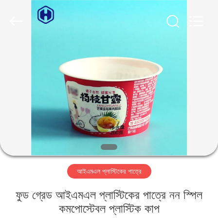
Guangzhou
Huaweier
Packing
Products
Co.,Ltd..
All
Rights
Reserved.
বাড়ি
পণ্য
আমাদের
সম্বন্ধে
কারখানা
আইএমএল প্লাস্টিকের পাত্রে
পরিদর্শন
ফুড গ্রেড আইএমএল প্লাস্টিকের পাত্রে নন স্পিল
গুণমান
কমপোস্টেবল প্লাস্টিক কাপ