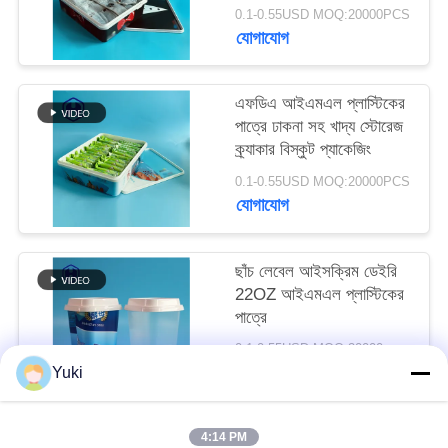
গ্লাভস টি - শার্ট প্যাকেজ
অনুরোধ
0.1-0.55USD MOQ:20000PCS
যোগাযোগ
করুন
এফডিএ আইএমএল প্লাস্টিকের
সাইট
পাত্রে ঢাকনা সহ খাদ্য স্টোরেজ
ম্যাপ
ক্র্যাকার বিস্কুট প্যাকেজিং
0.1-0.55USD MOQ:20000PCS
যোগাযোগ
গোপনীয়তা
নীতি
ছাঁচ লেবেল আইসক্রিম ডেইরি
22OZ আইএমএল প্লাস্টিকের
পাত্রে
0.1-0.55USD MOQ:20000pcs
যোগাযোগ
Yuki
4:14 PM