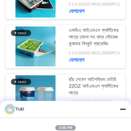
গ্লাভস টি - শার্ট প্যাকেজ
অনুরোধ
0.1-0.55USD MOQ:20000PCS
যোগাযোগ
করুন
এফডিএ আইএমএল প্লাস্টিকের
সাইট
পাত্রে ঢাকনা সহ খাদ্য স্টোরেজ
ম্যাপ
ক্র্যাকার বিস্কুট প্যাকেজিং
0.1-0.55USD MOQ:20000PCS
যোগাযোগ
গোপনীয়তা
নীতি
ছাঁচ লেবেল আইসক্রিম ডেইরি
22OZ আইএমএল প্লাস্টিকের
পাত্রে
0.1-0.55USD MOQ:20000pcs
যোগাযোগ
Yuki
4:56 PM