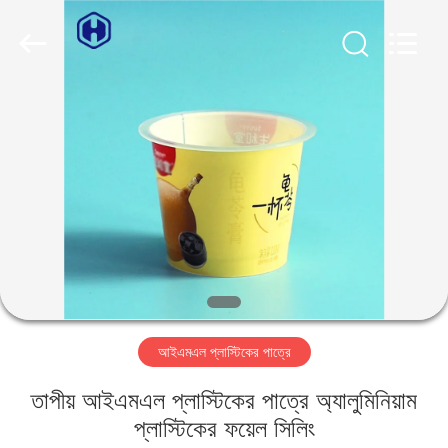
Guangzhou
Huaweier
Packing
Products
Co.,Ltd..
All
Rights
Reserved.
বাড়ি
পণ্য
আমাদের
সম্বন্ধে
কারখানা
আইএমএল প্লাস্টিকের পাত্রে
পরিদর্শন
তাপীয় আইএমএল প্লাস্টিকের পাত্রে অ্যালুমিনিয়াম
গুণমান
প্লাস্টিকের ফয়েল সিলিং