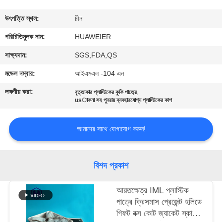
নিয়ন্ত্রণ
উৎপত্তি স্থল:
চীন
আমাদের
পরিচিতিমুলক নাম:
HUAWEIER
সাথে
সাক্ষ্যদান:
SGS,FDA,QS
যোগাযোগ
মডেল নম্বার:
আইএমএল -104 এন
লক্ষণীয় করা:
,
বৃত্তাকার প্লাস্টিকের কুকি পাত্রে
খবর
usাকনা সহ পুনরায় ব্যবহারযোগ্য প্লাস্টিকের কাপ
আমাদের সাথে যোগাযোগ করুন!
মামলা
ব্লগ
বিশদ প্রকাশ
আয়তক্ষেত্র IML প্লাস্টিক
একটি
পাত্রে ক্রিসমাস প্রেজেন্ট হলিডে
উদ্ধৃতি
গিফট বক্স কোট জ্যাকেট স্কার্ট