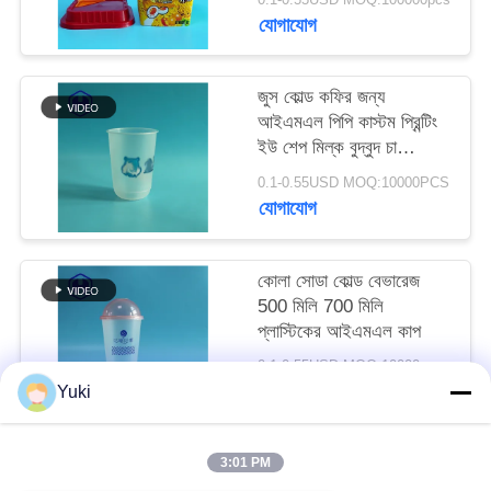
অনুরোধ
যোগাযোগ
করুন
জুস কোল্ড কফির জন্য
আইএমএল পিপি কাস্টম প্রিন্টিং
সাইট
ইউ শেপ মিল্ক বুদ্বুদ চা
ম্যাপ
প্লাস্টিক কাপ
0.1-0.55USD MOQ:10000PCS
যোগাযোগ
গোপনীয়তা
নীতি
কোলা সোডা কোল্ড বেভারেজ
500 মিলি 700 মিলি
প্লাস্টিকের আইএমএল কাপ
0.1-0.55USD MOQ:10000pcs
যোগাযোগ
Yuki
3:01 PM
সব