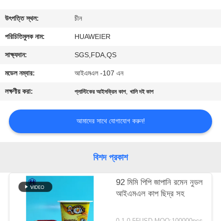
নিয়ন্ত্রণ
উৎপত্তি স্থল:
চীন
আমাদের
পরিচিতিমুলক নাম:
HUAWEIER
সাথে
সাক্ষ্যদান:
SGS,FDA,QS
যোগাযোগ
মডেল নম্বার:
আইএমএল -107 এন
লক্ষণীয় করা:
,
প্লাস্টিকের আইসক্রিম কাপ
খালি দই কাপ
খবর
আমাদের সাথে যোগাযোগ করুন!
মামলা
বিশদ প্রকাশ
ব্লগ
92 মিমি পিপি জাপানি রমেন নুডল
আইএমএল কাপ ছিদ্র সহ
একটি
উদ্ধৃতি
0.1-0.55USD MOQ:100000pcs