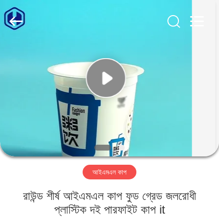
Guangzhou
Huaweier
Packing
Products
Co.,Ltd..
All
Rights
Reserved.
বাড়ি
পণ্য
আমাদের
সম্বন্ধে
কারখানা
আইএমএল কাপ
পরিদর্শন
রাউন্ড শীর্ষ আইএমএল কাপ ফুড গ্রেড জলরোধী
গুণমান
প্লাস্টিক দই পারফাইট কাপ it