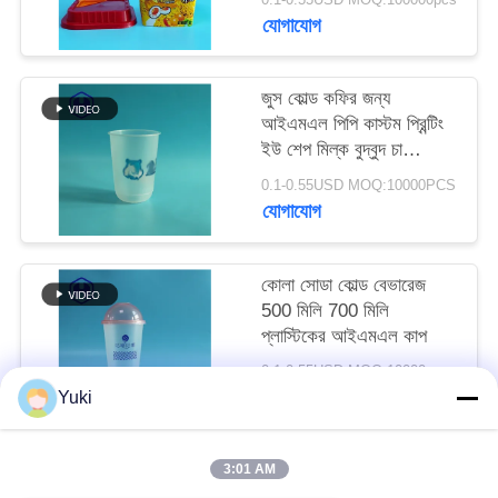
অনুরোধ
যোগাযোগ
করুন
জুস কোল্ড কফির জন্য
আইএমএল পিপি কাস্টম প্রিন্টিং
সাইট
ইউ শেপ মিল্ক বুদ্বুদ চা
ম্যাপ
প্লাস্টিক কাপ
0.1-0.55USD MOQ:10000PCS
যোগাযোগ
গোপনীয়তা
নীতি
কোলা সোডা কোল্ড বেভারেজ
500 মিলি 700 মিলি
প্লাস্টিকের আইএমএল কাপ
0.1-0.55USD MOQ:10000pcs
যোগাযোগ
Yuki
3:01 AM
সব