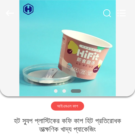
Guangzhou
Huaweier
Packing
Products
Co.,Ltd..
All
Rights
Reserved.
বাড়ি
পণ্য
আমাদের
সম্বন্ধে
কারখানা
আইএমএল কাপ
পরিদর্শন
হট স্যুপ প্লাস্টিকের কফি কাপ হিট প্রতিরোধক
গুণমান
তাত্ক্ষণিক খাদ্য প্যাকেজিং