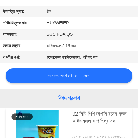
নিয়ন্ত্রণ
উৎপত্তি স্থল:
চীন
আমাদের
পরিচিতিমুলক নাম:
HUAWEIER
সাথে
সাক্ষ্যদান:
SGS,FDA,QS
যোগাযোগ
মডেল নম্বার:
আইএমএল-119 এন
লক্ষণীয় করা:
,
কম্পোস্টেবল প্লাস্টিকের কাপ
খালি দই কাপ
খবর
আমাদের সাথে যোগাযোগ করুন!
মামলা
বিশদ প্রকাশ
ব্লগ
92 মিমি পিপি জাপানি রমেন নুডল
আইএমএল কাপ ছিদ্র সহ
একটি
উদ্ধৃতি
0.1-0.55USD MOQ:100000pcs