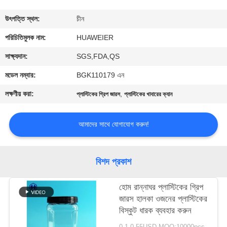
নিয়ন্ত্রণ
উৎপত্তি স্থল:
চীন
আমাদের
পরিচিতিমুলক নাম:
HUAWEIER
সাথে
সাক্ষ্যদান:
SGS,FDA,QS
যোগাযোগ
মডেল নম্বার:
BGK110179 এন
লক্ষণীয় করা:
,
প্লাস্টিকের গ্রিপ জারস
প্লাস্টিকের খাবারের ক্যান
খবর
আমাদের সাথে যোগাযোগ করুন!
মামলা
বিশদ প্রকাশ
ব্লগ
হোম রান্নাঘর প্লাস্টিকের গ্রিপ
জারস হালকা ওজনের প্লাস্টিকের
একটি
বিস্কুট ধারক ব্যবহার করুন
উদ্ধৃতি
0.1-0.55USD MOQ:10000pcs