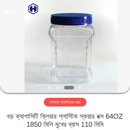
Guangzhou
Huaweier
Packing
Products
Co.,Ltd..
All
Rights
Reserved.
বাড়ি
পণ্য
আমাদের
সম্বন্ধে
কারখানা
বর্গাকার প্লাস্টিকের জার
পরিদর্শন
বড় ক্যাপাসিটি ক্লিয়ার প্লাস্টিক স্কয়ার বক্স 64OZ
গুণমান
1850 মিলি মুখের ব্যাস 110 মিমি