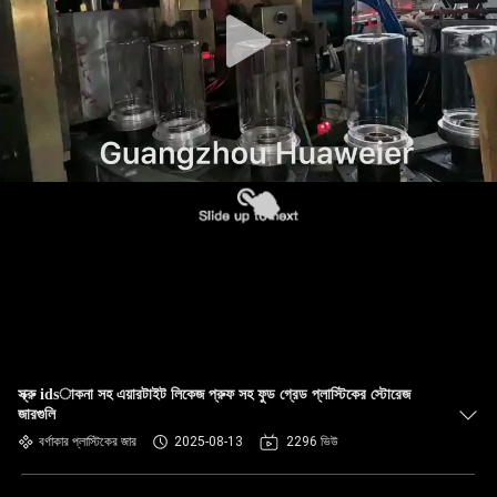
নিয়ন্ত্রণ
আমাদের
সাথে
যোগাযোগ
খবর
মামলা
ব্লগ
স্ক্রু idsাকনা সহ এয়ারটাইট লিকেজ প্রুফ সহ ফুড গ্রেড প্লাস্টিকের স্টোরেজ
জারগুলি
একটি
বর্গাকার প্লাস্টিকের জার
2025-08-13
2296 ভিউ
উদ্ধৃতি