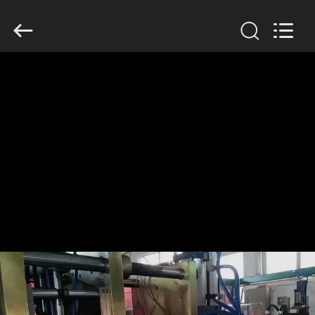
Guangzhou
Huaweier
Packing
Products
Co.,Ltd..
All
Rights
Reserved.
বাড়ি
পণ্য
আমাদের
সম্বন্ধে
কারখানা
পরিদর্শন
গুণমান