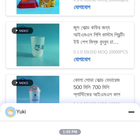
অনুরোধ
যোগাযোগ
করুন
জুস কোল্ড কফির জন্য
আইএমএল পিপি কাস্টম প্রিন্টিং
সাইট
ইউ শেপ মিল্ক বুদ্বুদ চা
ম্যাপ
প্লাস্টিক কাপ
0.1-0.55USD MOQ:10000PCS
যোগাযোগ
গোপনীয়তা
নীতি
কোলা সোডা কোল্ড বেভারেজ
500 মিলি 700 মিলি
প্লাস্টিকের আইএমএল কাপ
0.1-0.55USD MOQ:10000pcs
যোগাযোগ
Yuki
1:50 PM
সব