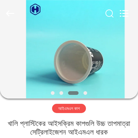
Guangzhou
Huaweier
Packing
Products
Co.,Ltd..
All
Rights
Reserved.
বাড়ি
পণ্য
আমাদের
সম্বন্ধে
কারখানা
আইএমএল কাপ
পরিদর্শন
খালি প্লাস্টিকের আইসক্রিম কাপগুলি উচ্চ তাপমাত্রা
গুণমান
সেট্রিলাইজেশন আইএমএল ধারক