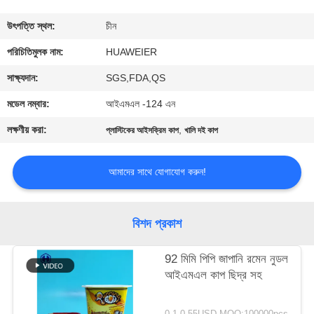
নিয়ন্ত্রণ
উৎপত্তি স্থল:
চীন
আমাদের
পরিচিতিমুলক নাম:
HUAWEIER
সাথে
সাক্ষ্যদান:
SGS,FDA,QS
যোগাযোগ
মডেল নম্বার:
আইএমএল -124 এন
লক্ষণীয় করা:
,
প্লাস্টিকের আইসক্রিম কাপ
খালি দই কাপ
খবর
আমাদের সাথে যোগাযোগ করুন!
মামলা
বিশদ প্রকাশ
ব্লগ
92 মিমি পিপি জাপানি রমেন নুডল
আইএমএল কাপ ছিদ্র সহ
একটি
উদ্ধৃতি
0.1-0.55USD MOQ:100000pcs