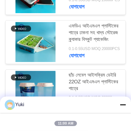
অনুরোধ
যোগাযোগ
করুন
এফডিএ আইএমএল প্লাস্টিকের
পাত্রে ঢাকনা সহ খাদ্য স্টোরেজ
সাইট
ক্র্যাকার বিস্কুট প্যাকেজিং
ম্যাপ
0.1-0.55USD MOQ:20000PCS
যোগাযোগ
গোপনীয়তা
নীতি
ছাঁচ লেবেল আইসক্রিম ডেইরি
22OZ আইএমএল প্লাস্টিকের
পাত্রে
0.1-0.55USD MOQ:20000pcs
যোগাযোগ
Yuki
11:00 AM
সব