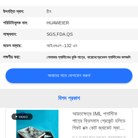
নিয়ন্ত্রণ
উৎপত্তি স্থল:
চীন
আমাদের
পরিচিতিমুলক নাম:
HUAWEIER
সাথে
সাক্ষ্যদান:
SGS,FDA,QS
যোগাযোগ
মডেল নম্বার:
আইএমএল -132 এন
লক্ষণীয় করা:
,
গোলাকার প্লাস্টিকের কুকি পাত্রে
বায়োডেগ্রেডেবল প্লাস্টিকের কাপগুলি
খবর
আমাদের সাথে যোগাযোগ করুন!
মামলা
বিশদ প্রকাশ
ব্লগ
আয়তক্ষেত্র IML প্লাস্টিক
পাত্রে ক্রিসমাস প্রেজেন্ট হলিডে
একটি
গিফট বক্স কোট জ্যাকেট স্কার্ট
উদ্ধৃতি
গ্লাভস টি - শার্ট প্যাকেজ
0.1-0.55USD MOQ:20000PCS