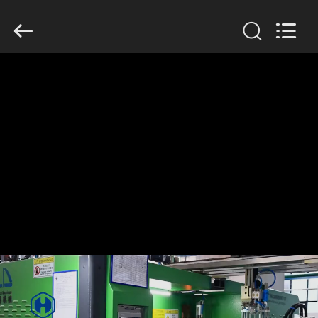
Guangzhou
Huaweier
Packing
Products
Co.,Ltd..
All
Rights
Reserved.
বাড়ি
পণ্য
আমাদের
সম্বন্ধে
কারখানা
পরিদর্শন
গুণমান