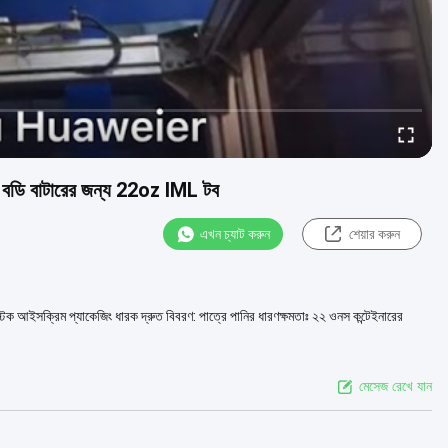
 বডি বাটারের জন্য 22oz IML টব
এখন চ্যাট করুন
শেয়ার করুন
ক আইসক্রিম প্যাকেজিং ধারক দ্রুত বিবরণ: পাত্রে পানির ধারণক্ষমতাঃ ২২ ওনস কন্টেইনারের
মেসেজ রেখে যান