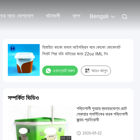
দের সাথে যোগাযোগ
ঘটনাবলী
ব্লগ
Bengali
হিমায়িত কাকো বাদাম আইসক্রিম আম কোকো কোকোনাট
পিনাট শিয়া বডি বাটারের জন্য 22oz IML টব
এখন চ্যাট করুন
আরও জানুন
সম্পর্কিত ভিডিও
শক্তিশালী পুনরায় ব্যবহারযোগ্য ছোট
স্কোয়ার প্লাস্টিকের ধারক শক্তিশালী
স্ক্র্যাচ প্রতিরোধী
আইএমএল টিউবস
2026-05-22
00:29