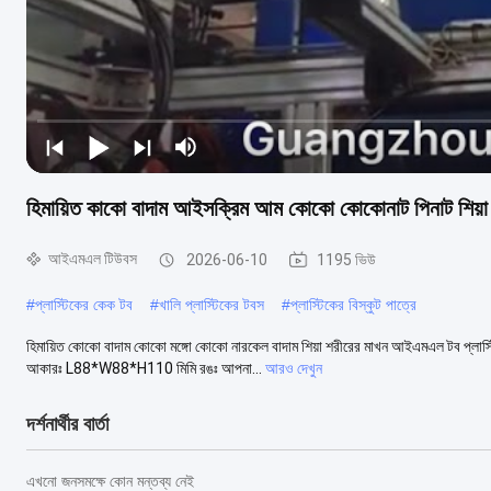
হিমায়িত কাকো বাদাম আইসক্রিম আম কোকো কোকোনাট পিনাট শিয়া
আইএমএল টিউবস
2026-06-10
1195 ভিউ
#
প্লাস্টিকের কেক টব
#
খালি প্লাস্টিকের টবস
#
প্লাস্টিকের বিস্কুট পাত্রে
হিমায়িত কোকো বাদাম কোকো মঙ্গো কোকো নারকেল বাদাম শিয়া শরীরের মাখন আইএমএল টব প্লাস্টি
আকারঃ L88*W88*H110 মিমি রঙঃ আপনা...
আরও দেখুন
দর্শনার্থীর বার্তা
এখনো জনসমক্ষে কোন মন্তব্য নেই