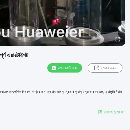
ূর্ণ এয়ারটাইগট
এখন চ্যাট করুন
শেয়ার করুন
প বোতল তাৎক্ষণিক বিবরণ: পণ্যের নাম: স্কয়ার জারস, স্কয়ার ক্যান, স্কোয়ার বোতল, অ্যালুমিনিয়াম
মেসেজ রেখে যান