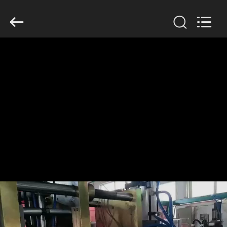
Guangzhou
Huaweier
Packing
Products
Co.,Ltd..
All
Rights
Reserved.
বাড়ি
পণ্য
আমাদের
সম্বন্ধে
কারখানা
পরিদর্শন
গুণমান