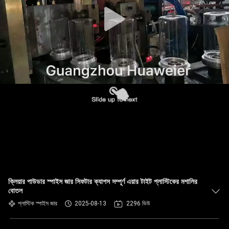
নিয়ন্ত্রণ
আমাদের
সাথে
যোগাযোগ
খবর
মামলা
একটি
ক্লিয়ার পাউডার স্পাইস জার সিফটার ক্যাপস সম্পূর্ণ এয়ার টাইট প্লাস্টিকের মশালির
উদ্ধৃতি
বোতল
অনুরোধ
প্লাস্টিক স্পাইস জার
2025-08-13
2296 ভিউ
করুন