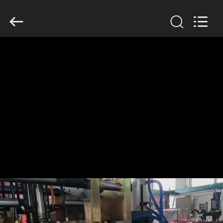
Guangzhou
Huaweier
Packing
Products
Co.,Ltd..
All
Rights
Reserved.
বাড়ি
পণ্য
আমাদের
সম্বন্ধে
কারখানা
পরিদর্শন
গুণমান