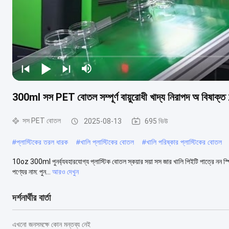
300ml সস PET বোতল সম্পূর্ণ বায়ুরোধী খাদ্য নিরাপদ অ বিষাক
সস PET বোতল
2025-08-13
695 ভিউ
#
প্লাস্টিকের তরল ধারক
#
খালি প্লাস্টিকের বোতল
#
খালি পরিষ্কার প্লাস্টিকের বোতল
10oz 300ml পুনর্ব্যবহারযোগ্য প্লাস্টিক বোতল স্কয়ার সয়া সস জার খালি পিইটি পাত্রে নন স্পিল প
পণ্যের নাম: পুন...
আরও দেখুন
দর্শনার্থীর বার্তা
এখনো জনসমক্ষে কোন মন্তব্য নেই