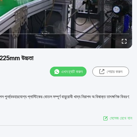
্ত 225mm উচ্চতা
এখন চ্যাট করুন
শেয়ার করুন
ুনর্ব্যবহারযোগ্য প্লাস্টিকের বোতল সম্পূর্ণ বায়ুরোধী খাদ্য নিরাপদ অ বিষাক্ত তাৎক্ষণিক বিবরণ:
মেসেজ রেখে যান