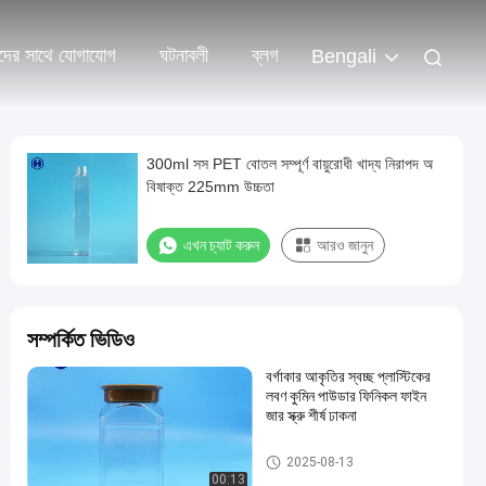
দের সাথে যোগাযোগ
ঘটনাবলী
ব্লগ
Bengali
300ml সস PET বোতল সম্পূর্ণ বায়ুরোধী খাদ্য নিরাপদ অ
বিষাক্ত 225mm উচ্চতা
এখন চ্যাট করুন
আরও জানুন
সম্পর্কিত ভিডিও
বর্গাকার আকৃতির স্বচ্ছ প্লাস্টিকের
লবণ কুমিন পাউডার ফিনিকল ফাইন
জার স্ক্রু শীর্ষ ঢাকনা
প্লাস্টিকের প্যাকেজিং জার
2025-08-13
00:13