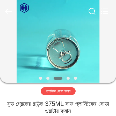
Guangzhou
Huaweier
Packing
Products
Co.,Ltd..
All
Rights
Reserved.
বাড়ি
পণ্য
আমাদের
সম্বন্ধে
কারখানা
প্লাস্টিক সোডা ক্যান
পরিদর্শন
ফুড গ্রেডের রাউন্ড 375ML সাফ প্লাস্টিকের সোডা
গুণমান
ওয়াটার ক্যান