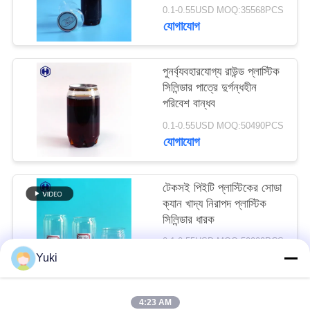
পারে
অনুরোধ
0.1-0.55USD MOQ:35568PCS
যোগাযোগ
করুন
পুনর্ব্যবহারযোগ্য রাউন্ড প্লাস্টিক
সাইট
সিলিন্ডার পাত্রে দুর্গন্ধহীন
ম্যাপ
পরিবেশ বান্ধব
0.1-0.55USD MOQ:50490PCS
যোগাযোগ
গোপনীয়তা
নীতি
টেকসই পিইটি প্লাস্টিকের সোডা
ক্যান খাদ্য নিরাপদ প্লাস্টিক
সিলিন্ডার ধারক
0.1-0.55USD MOQ:50000PCS
যোগাযোগ
Yuki
4:23 AM