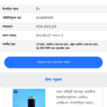
নিয়ন্ত্রণ
উৎপত্তি স্থল:
চীন
আমাদের
পরিচিতিমুলক নাম:
HUAWEIER
সাথে
সাক্ষ্যদান:
FDA,SGS,QS
যোগাযোগ
মডেল নম্বার:
AYL56127 আরএন 3
লক্ষণীয় করা:
,
,
375ML প্লাস্টিক সোডা জল ক্যান
রাউন্ড প্লাস্টিক সোডা জল ক্যান
খবর
56 মিমি পিইটি তরল প্যাকেজিং ক্যান
আমাদের সাথে যোগাযোগ করুন!
মামলা
ব্লগ
বিশদ প্রকাশ
তরল পানীয়টি ক্লিয়ার প্লাস্টিক
একটি
বায়োডিগ্রেটেবল এফডিএ
উদ্ধৃতি
এসজিএস শংসাপত্রিত করতে