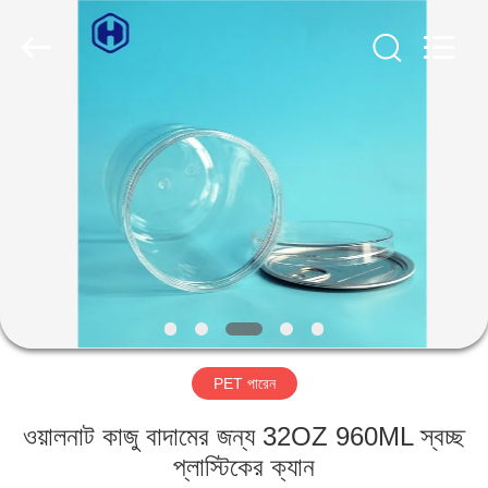
Guangzhou
Huaweier
Packing
Products
Co.,Ltd..
All
Rights
Reserved.
বাড়ি
পণ্য
আমাদের
সম্বন্ধে
কারখানা
PET পারেন
পরিদর্শন
ওয়ালনাট কাজু বাদামের জন্য 32OZ 960ML স্বচ্ছ
গুণমান
প্লাস্টিকের ক্যান