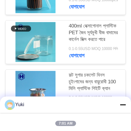
অনুরোধ
যোগাযোগ
করুন
400ml হেক্সাগোনাল প্লাস্টিক
PET জৈব সূর্যমুখী বীজ বাদামের
সাইট
কার্নেল মিক্স করতে পারে
ম্যাপ
0.1-0.55USD MOQ:10000 পিসি
যোগাযোগ
গোপনীয়তা
নীতি
সল্ট সুগার চকলেট বিনস
চুইংগামের জন্য বায়ুরোধী 100
মিলি প্লাস্টিক পিইটি ক্যান
0.1-0.55USD MOQ:10000pcs
যোগাযোগ
Yuki
7:01 AM
সব