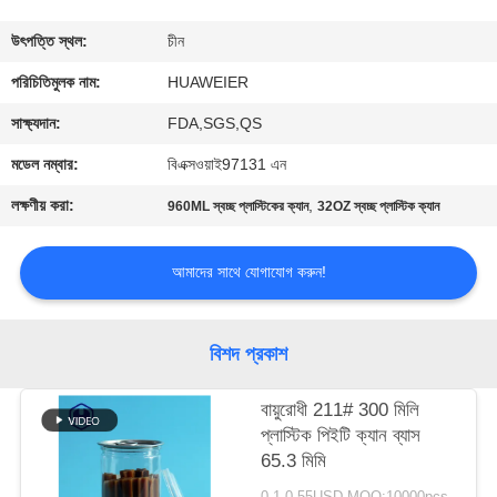
নিয়ন্ত্রণ
উৎপত্তি স্থল:
চীন
আমাদের
পরিচিতিমুলক নাম:
HUAWEIER
সাথে
সাক্ষ্যদান:
FDA,SGS,QS
যোগাযোগ
মডেল নম্বার:
বিএক্সওয়াই97131 এন
লক্ষণীয় করা:
,
960ML স্বচ্ছ প্লাস্টিকের ক্যান
32OZ স্বচ্ছ প্লাস্টিক ক্যান
খবর
আমাদের সাথে যোগাযোগ করুন!
মামলা
বিশদ প্রকাশ
ব্লগ
বায়ুরোধী 211# 300 মিলি
প্লাস্টিক পিইটি ক্যান ব্যাস
একটি
65.3 মিমি
উদ্ধৃতি
0.1-0.55USD MOQ:10000pcs