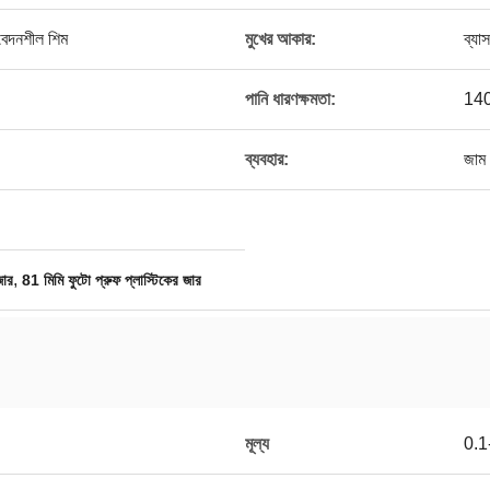
ংবেদনশীল শিম
মুখের আকার:
ব্যা
পানি ধারণক্ষমতা:
14
ব্যবহার:
জাম 
,
জার
81 মিমি ফুটো প্রুফ প্লাস্টিকের জার
মূল্য
0.