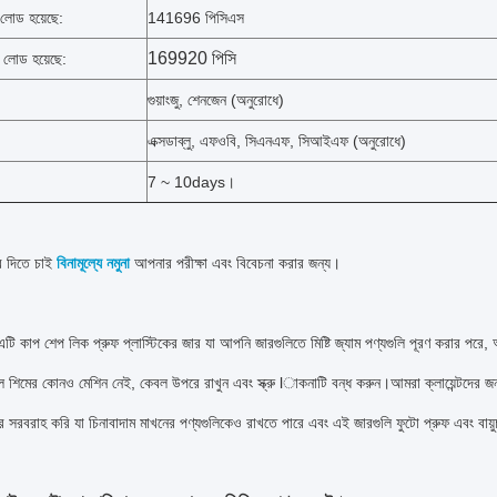
োড হয়েছে:
141696 পিসিএস
169920 পিসি
লোড হয়েছে:
গুয়াংজু, শেনজেন (অনুরোধে)
এক্সডাব্লু, এফওবি, সিএনএফ, সিআইএফ (অনুরোধে)
7 ~ 10days।
ব দিতে চাই
বিনামূল্যে নমুনা
আপনার পরীক্ষা এবং বিবেচনা করার জন্য।
এটি কাপ শেপ লিক প্রুফ প্লাস্টিকের জার যা আপনি জারগুলিতে মিষ্টি জ্যাম পণ্যগুলি পূরণ করার পরে, 
 শিমের কোনও মেশিন নেই, কেবল উপরে রাখুন এবং স্ক্রু lাকনাটি বন্ধ করুন।আমরা ক্লায়েন্টদের জন্
ার সরবরাহ করি যা চিনাবাদাম মাখনের পণ্যগুলিকেও রাখতে পারে এবং এই জারগুলি ফুটো প্রুফ এবং বায়