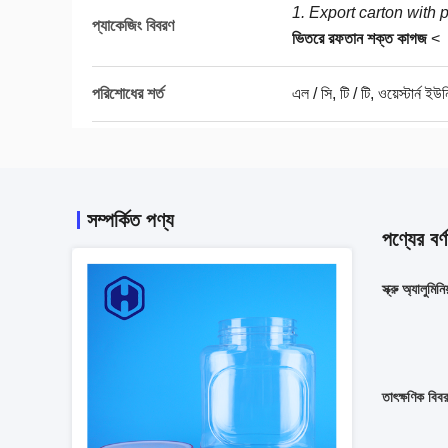
1. Export carton with p
প্যাকেজিং বিবরণ
ভিতরে রফতান শক্ত কাগজ
<
পরিশোধের শর্ত
এল / সি, টি / টি, ওয়েস্টার্ন ইউন
সম্পর্কিত পণ্য
পণ্যের বর্ণ
স্ক্রু অ্যালু
তাৎক্ষণিক বিব