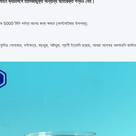
ইন ক্যাটালগে তালিকাভুক্ত অন্যান্য অতিরিক্ত পণ্যও নেই।
ে 5000 মিলি পর্যন্ত জলের জন্য ক্ষমতা (কাস্টমাইজড উপলব্ধ);
ৃতির গোলাকার, বর্গক্ষেত্র, ষড়ভুজ, অষ্টভুজ, প্রাণী ইত্যাদি রয়েছে, আমরা আপনার নকশাগুলি কাস্ট