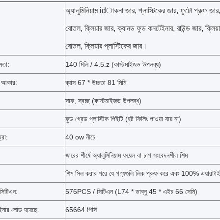
অ্যালুমিনিয়াম idাকনা জার, প্লাস্টিকের জার, ফুটো প্রুফ জার
বোতল, ক্লিয়ার জার, ক্যানড ফুড কনটেইনার, রাউন্ড জার, ক্লিয
বোতল, ক্লিয়ার প্লাস্টিকের জার।
মতা:
140 মিলি / 4.5.z (কাস্টমাইজড উপলব্ধ)
র আকার:
ব্যাস 67 * উচ্চতা 81 মিমি
সাফ, স্বচ্ছ (কাস্টমাইজড উপলব্ধ)
ফুড গ্রেড প্লাস্টিক পিইটি (হট ফিলিং পাওয়া যায় না)
্রা:
40 ow নীচে
জারের শীর্ষে অ্যালুমিনিয়াম ফয়েল বা চাপ সংবেদনশীল শিম
শিম সিল করার পরে যে পণ্যগুলি লিক প্রুফ করে এবং 100% এয়ারটা
 সিটিএন:
576PCS / সিটিএন (L74 * ডাব্লু 45 * এইচ 66 সেমি)
ার লোড হয়েছে:
65664 পিসি