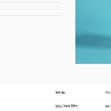
জার রঙ:
সাফ,
Idsাকনা টাইপ:
স্ক্