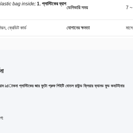
lastic bag inside;
1. প্লাস্টিকের ব্যাগ
ডেলিভারি সময়
7 ~
িয়ন, ক্রেডিট কার্ড
যোগানের ক্ষমতা
মাস
না
মিনিয়াম idাকনা প্লাস্টিকের জার ফুটো প্রুফ পিইটি বোতল রাউন্ড ক্লিয়ার ক্যানড ফুড কনটেইনার
রণ: