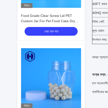
40FT ধারক ল
ভিডিও
40HQ ধারক 
Food Grade Clear Screw Lid PET
Custom Jar For Pet Food Cake Dry
শিপিং পোর্ট:
Fruits Food Packing
মূল্য মেয়াদ:
সেরা দাম পান
উৎপাদন সময়:
আমরা প্রস্তা
পণ্যের তথ্য:
চাপ সংবেদনশীল
প্লাস্টিকের জ
ভিডিও