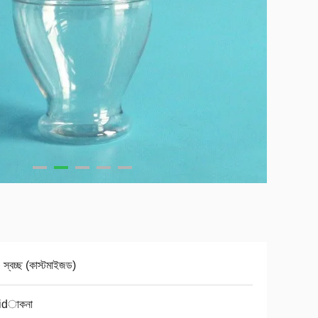
 স্বচ্ছ (কাস্টমাইজড)
রু idাকনা