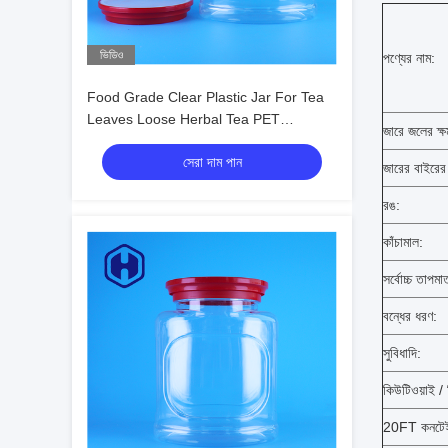
ভিডিও
পণ্যের নাম:
Food Grade Clear Plastic Jar For Tea
Leaves Loose Herbal Tea PET
জারে জলের ক্ষ
Packaging Manufacturer Supplier
সেরা দাম পান
জারের বাইরে
রঙ:
কাঁচামাল:
সর্বোচ্চ তাপমাত
বন্ধের ধরণ:
সুবিধাদি:
কিউটিওয়াই /
20FT কনটেইন