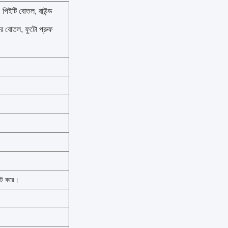
, পিইটি বোতল, রাউন্ড
়ার বোতল, ফুটো প্রুফ
ইট করে।