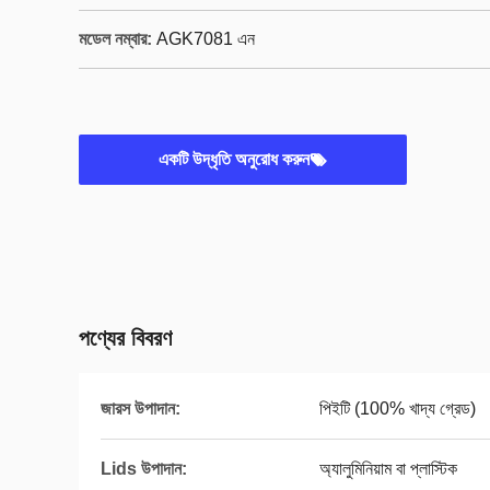
মডেল নম্বার:
AGK7081 এন
একটি উদ্ধৃতি অনুরোধ করুন
পণ্যের বিবরণ
জারস উপাদান:
পিইটি (100% খাদ্য গ্রেড)
Lids উপাদান:
অ্যালুমিনিয়াম বা প্লাস্টিক