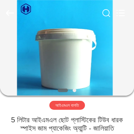
Guangzhou
Huaweier
Packing
Products
Co.,Ltd..
All
Rights
Reserved.
বাড়ি
পণ্য
আমাদের
সম্বন্ধে
কারখানা
আইএমএল বালতি
পরিদর্শন
5 লিটার আইএমএল ছোট প্লাস্টিকের টিউব ধারক
গুণমান
স্পাইস জাম প্যাকেজিং অ্যান্টি - জালিয়াতি