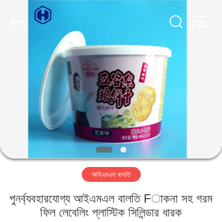
Guangzhou
Huaweier
Packing
Products
Co.,Ltd..
All
Rights
Reserved.
বাড়ি
পণ্য
আমাদের
সম্বন্ধে
কারখানা
আইএমএল বালতি
পরিদর্শন
পুনর্ব্যবহারযোগ্য আইএমএল বালতি Fাকনা সহ গরম
গুণমান
ফিল লেবেলিং প্লাস্টিক সিলিন্ডার ধারক