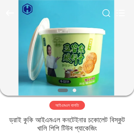
Guangzhou
Huaweier
Packing
Products
Co.,Ltd..
All
Rights
Reserved.
বাড়ি
পণ্য
আমাদের
সম্বন্ধে
কারখানা
আইএমএল বালতি
পরিদর্শন
ড্রাই কুকি আইএমএল কনটেইনার চকোলেট বিস্কুট
গুণমান
খালি পিপি টিউব প্যাকেজিং