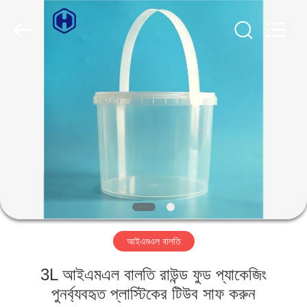
Guangzhou
Huaweier
Packing
Products
Co.,Ltd..
All
Rights
Reserved.
বাড়ি
পণ্য
আমাদের
সম্বন্ধে
কারখানা
আইএমএল বালতি
পরিদর্শন
3L আইএমএল বালতি রাউন্ড ফুড প্যাকেজিং
গুণমান
পুনর্ব্যবহৃত প্লাস্টিকের টিউব সাফ করুন