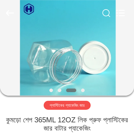
Guangzhou
Huaweier
Packing
Products
Co.,Ltd..
All
Rights
Reserved.
বাড়ি
পণ্য
আমাদের
সম্বন্ধে
কারখানা
প্লাস্টিকের প্যাকেজিং জার
পরিদর্শন
কুমড়ো শেপ 365ML 12OZ লিক প্রুফ প্লাস্টিকের
গুণমান
জার বাটার প্যাকেজিং