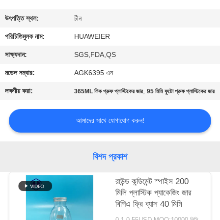
নিয়ন্ত্রণ
উৎপত্তি স্থল:
চীন
আমাদের
পরিচিতিমুলক নাম:
HUAWEIER
সাথে
সাক্ষ্যদান:
SGS,FDA,QS
যোগাযোগ
মডেল নম্বার:
AGK6395 এন
লক্ষণীয় করা:
,
365ML লিক প্রুফ প্লাস্টিকের জার
95 মিমি ফুটো প্রুফ প্লাস্টিকের জার
খবর
আমাদের সাথে যোগাযোগ করুন!
মামলা
বিশদ প্রকাশ
ব্লগ
রাউন্ড কন্ডিমেন্ট স্পাইস 200
মিলি প্লাস্টিক প্যাকেজিং জার
একটি
বিপিএ ফ্রি ব্যাস 40 মিমি
উদ্ধৃতি
0.1-0.55USD MOQ:10000 পিসি