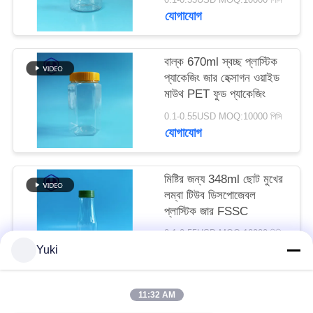
অনুরোধ
যোগাযোগ
করুন
বাল্ক 670ml স্বচ্ছ প্লাস্টিক
প্যাকেজিং জার হেক্সাগন ওয়াইড
সাইট
মাউথ PET ফুড প্যাকেজিং
ম্যাপ
0.1-0.55USD MOQ:10000 পিসি
যোগাযোগ
গোপনীয়তা
নীতি
মিষ্টির জন্য 348ml ছোট মুখের
লম্বা টিউব ডিসপোজেবল
প্লাস্টিক জার FSSC
0.1-0.55USD MOQ:10000 পিসি
যোগাযোগ
Yuki
11:32 AM
সব