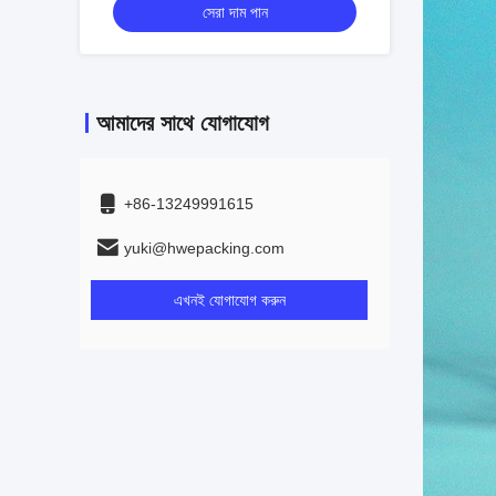
সেরা দাম পান
আমাদের সাথে যোগাযোগ
+86-13249991615
yuki@hwepacking.com
এখনই যোগাযোগ করুন