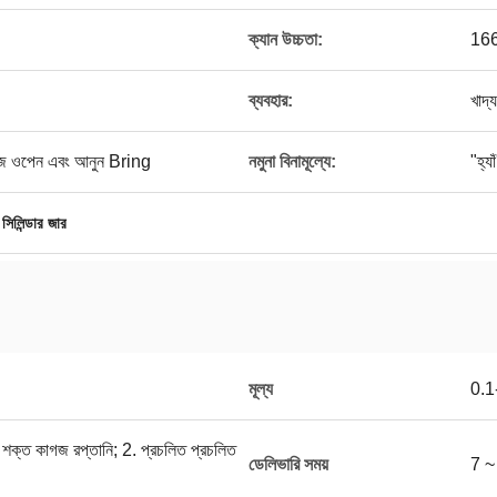
ক্যান উচ্চতা:
166
ব্যবহার:
খাদ্
 সহজ ওপেন এবং আনুন Bring
নমুনা বিনামূল্যে:
"হ্যা
 সিলিন্ডার জার
মূল্য
0.
হ শক্ত কাগজ রপ্তানি; 2. প্রচলিত প্রচলিত
ডেলিভারি সময়
7 