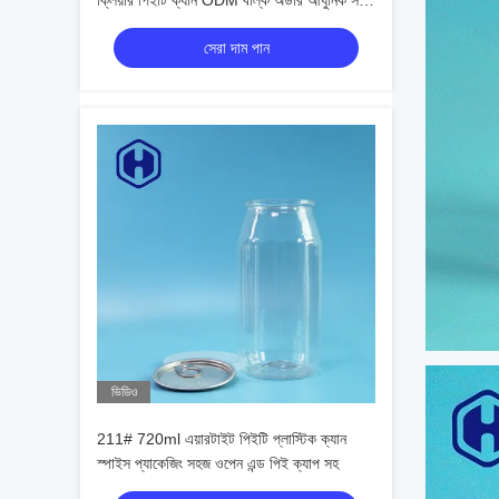
ক্লিয়ার পিইটি ক্যান ODM বাল্ক অর্ডার আধুনিক সহজ
খোলা নকশা
সেরা দাম পান
ভিডিও
211# 720ml এয়ারটাইট পিইটি প্লাস্টিক ক্যান
স্পাইস প্যাকেজিং সহজ ওপেন এন্ড পিই ক্যাপ সহ