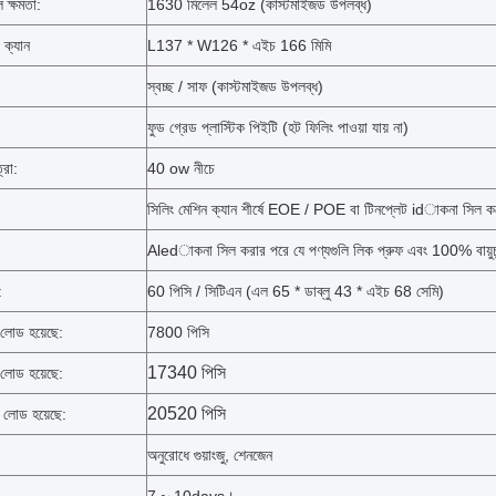
 ক্ষমতা:
1630 মিলেল 54oz (কাস্টমাইজড উপলব্ধ)
ক্যান
L137 * W126 * এইচ 166 মিমি
স্বচ্ছ / সাফ (কাস্টমাইজড উপলব্ধ)
ফুড গ্রেড প্লাস্টিক পিইটি (হট ফিলিং পাওয়া যায় না)
্রা:
40 ow নীচে
সিলিং মেশিন ক্যান শীর্ষে EOE / POE বা টিনপ্লেট idাকনা সিল ক
Aledাকনা সিল করার পরে যে পণ্যগুলি লিক প্রুফ এবং 100% বায়ুচূ
:
60 পিসি / সিটিএন (এল 65 * ডাব্লু 43 * এইচ 68 সেমি)
োড হয়েছে:
7800 পিসি
17340 পিসি
োড হয়েছে:
20520 পিসি
লোড হয়েছে:
অনুরোধে গুয়াংজু, শেনজেন