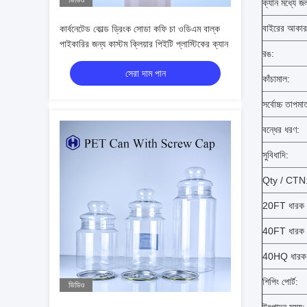
ভিডিও
ক্যান মধ্যে জল
বাইরের আকার 
কার্বনেটেড কোল্ড ড্রিংক সোডা কফি চা ওডিএম বাল্ক
পাইকারির জন্য কাস্টম ক্লিয়ার পিইটি প্লাস্টিকের ক্যান
রঙ:
সেরা দাম পান
কাঁচামাল:
সর্বোচ্চ তাপমাত
বন্ধের ধরণ:
সুবিধাদি:
Qty / CTN
20FT ধারক ল
40FT ধারক ল
40HQ ধারক 
শিপিং পোর্ট:
ভিডিও