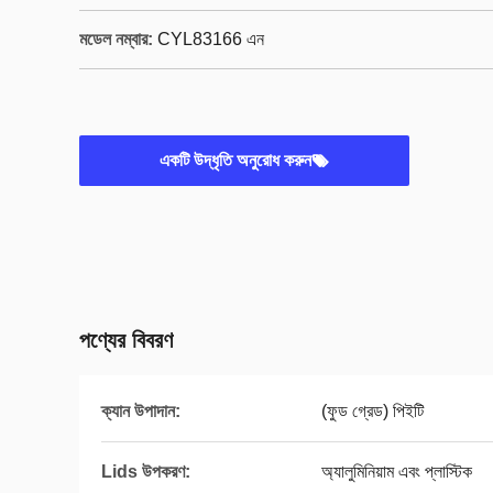
মডেল নম্বার:
CYL83166 এন
একটি উদ্ধৃতি অনুরোধ করুন
পণ্যের বিবরণ
ক্যান উপাদান:
(ফুড গ্রেড) পিইটি
Lids উপকরণ:
অ্যালুমিনিয়াম এবং প্লাস্টিক