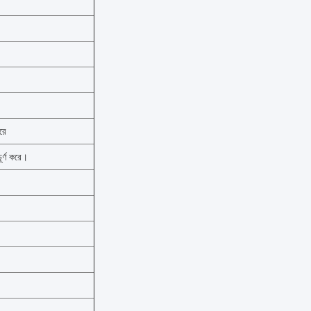
রে
র্ণ করে।