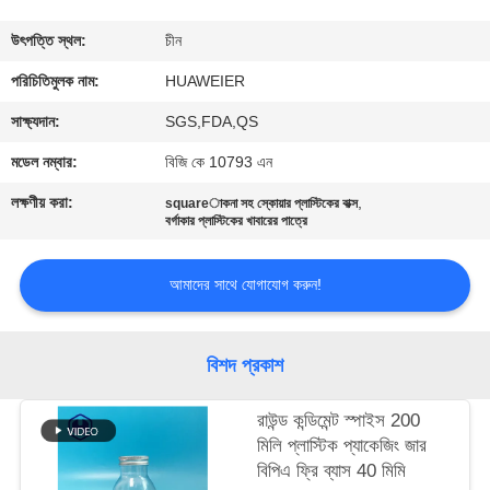
নিয়ন্ত্রণ
উৎপত্তি স্থল:
চীন
আমাদের
পরিচিতিমুলক নাম:
HUAWEIER
সাথে
সাক্ষ্যদান:
SGS,FDA,QS
যোগাযোগ
মডেল নম্বার:
বিজি কে 10793 এন
লক্ষণীয় করা:
,
squareাকনা সহ স্কোয়ার প্লাস্টিকের বাক্স
খবর
বর্গাকার প্লাস্টিকের খাবারের পাত্রে
আমাদের সাথে যোগাযোগ করুন!
মামলা
ব্লগ
বিশদ প্রকাশ
রাউন্ড কন্ডিমেন্ট স্পাইস 200
একটি
মিলি প্লাস্টিক প্যাকেজিং জার
উদ্ধৃতি
বিপিএ ফ্রি ব্যাস 40 মিমি