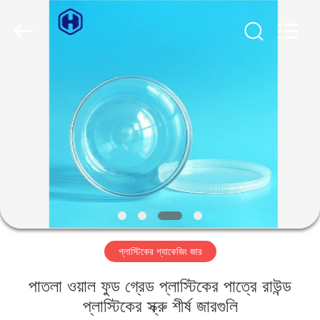
Guangzhou
Huaweier
Packing
Products
Co.,Ltd..
All
Rights
Reserved.
বাড়ি
পণ্য
আমাদের
সম্বন্ধে
কারখানা
প্লাস্টিকের প্যাকেজিং জার
পরিদর্শন
পাতলা ওয়াল ফুড গ্রেড প্লাস্টিকের পাত্রে রাউন্ড
গুণমান
প্লাস্টিকের স্ক্রু শীর্ষ জারগুলি