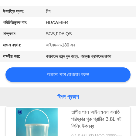
নিয়ন্ত্রণ
উৎপত্তি স্থল:
চীন
আমাদের
পরিচিতিমুলক নাম:
HUAWEIER
সাথে
সাক্ষ্যদান:
SGS,FDA,QS
যোগাযোগ
মডেল নম্বার:
আইএমএল-180 এন
লক্ষণীয় করা:
,
প্লাস্টিকের রাউন্ড ফুড পাত্রে
পরিষ্কার প্লাস্টিকের বালতি
খবর
আমাদের সাথে যোগাযোগ করুন!
মামলা
বিশদ প্রকাশ
ব্লগ
তাপীয় গঠন আইএমএল বালতি
পরিষ্কার পুরু প্রাচীর 3.8L হট
একটি
ফিলিং উপলব্ধ
উদ্ধৃতি
0.1-0.55USD MOQ:20000pcs