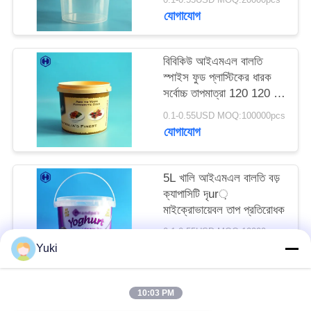
অনুরোধ
যোগাযোগ
করুন
বিবিকিউ আইএমএল বালতি
স্পাইস ফুড প্লাস্টিকের ধারক
সাইট
সর্বোচ্চ তাপমাত্রা 120 120 এর
ম্যাপ
নীচে ℃
0.1-0.55USD MOQ:100000pcs
যোগাযোগ
গোপনীয়তা
নীতি
5L খালি আইএমএল বালতি বড়
ক্যাপাসিটি দৃur়
মাইক্রোভায়েবল তাপ প্রতিরোধক
0.1-0.55USD MOQ:10000pcs
যোগাযোগ
Yuki
10:03 PM
সব