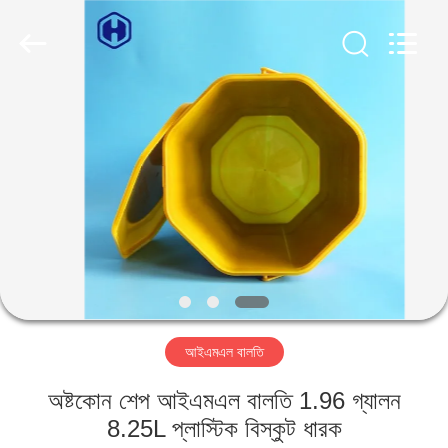
Guangzhou
Huaweier
Packing
Products
Co.,Ltd..
All
Rights
Reserved.
বাড়ি
পণ্য
আমাদের
সম্বন্ধে
কারখানা
আইএমএল বালতি
পরিদর্শন
অষ্টকোন শেপ আইএমএল বালতি 1.96 গ্যালন
গুণমান
8.25L প্লাস্টিক বিস্কুট ধারক