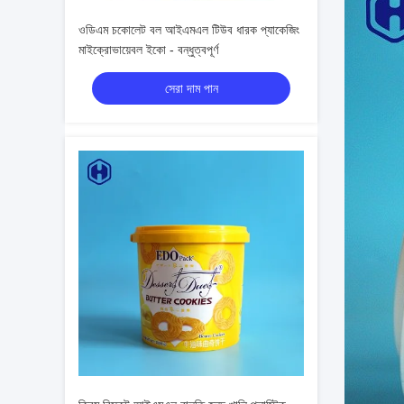
ওডিএম চকোলেট বল আইএমএল টিউব ধারক প্যাকেজিং
মাইক্রোভায়েবল ইকো - বন্ধুত্বপূর্ণ
সেরা দাম পান