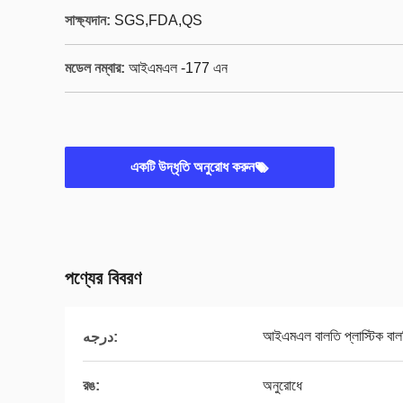
সাক্ষ্যদান:
SGS,FDA,QS
মডেল নম্বার:
আইএমএল -177 এন
একটি উদ্ধৃতি অনুরোধ করুন
পণ্যের বিবরণ
আইএমএল বালতি প্লাস্টিক বাল
درجه:
রঙ:
অনুরোধে