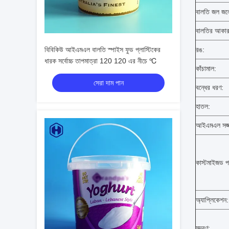
বালতি জল জলে
বালতির আকার
বিবিকিউ আইএমএল বালতি স্পাইস ফুড প্লাস্টিকের
রঙ:
ধারক সর্বোচ্চ তাপমাত্রা 120 120 এর নীচে ℃
কাঁচামাল:
সেরা দাম পান
বন্ধের ধরণ:
হাতল:
আইএমএল সজ্
কাস্টমাইজড প
অ্যাপ্লিকেশন:
মুদ্রণ: