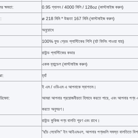
র ক্ষমতা:
0.95 গ্যালন / 4000 মিলি / 128oz (কাস্টমাইজ করুন)
:
ø 218 মিমি * উচ্চতা 167 মিমি (কাস্টমাইজ করুন)
অনুরোধে
100% ফুড গ্রেড প্লাস্টিকের পিপি (হট ফিলিং পাওয়া যায়)
রাউন্ড প্লাস্টিকের কভার
একক হ্যান্ডেল (কাস্টমাইজ করুন)
জা:
হ্যাঁ
ই এম / ওডিএম এ আপনাকে স্বাগতম।
রিষেবা:
আমরা আপনার প্রয়োজনীয়তা হিসাবে করতে পারে, এবং আপনার পণ্য এটি
করতে অনুসরণ।
রাউন্ড কুকিজ পণ্য বালতি পূরণ এবং রাখে।
"ছাঁচ লেবেলিং" ইন আইএমএল, আপনার পণ্যগুলি সমস্ত বালতিতে বিশদ