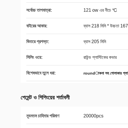
সর্বোচ্চ তাপমাত্রা:
121 ow এর নীচে ℃
বাইরের আকার:
ব্যাস 218 মিমি * উচ্চতা 167
ভিতরে প্রশস্ত:
ব্যাস 205 মিমি
সিলিং ওয়ে:
রাউন্ড প্লাস্টিকের কভার
বিশেষভাবে তুলে ধরা:
roundাকনা সহ গোলাকার প্লাস্
পেমেন্ট ও শিপিংয়ের শর্তাবলী
ন্যূনতম চাহিদার পরিমাণ
20000pcs