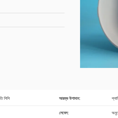
তি পিপি
আরম্ভ উপাদান:
প্লা
লেবেল:
অনু