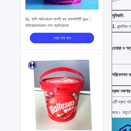
সুবিধাদি:
5L খালি আইএমএল বালতি বড় ক্যাপাসিটি দৃur়
মাইক্রোভায়েবল তাপ প্রতিরোধক
1.
নান্দনিক অ
সেরা দাম পান
চেহারা ও অনু
পরিবেশগত ভা
দ্রুত নকশার 
এটি দ্রুত 
করে।
নতুন 