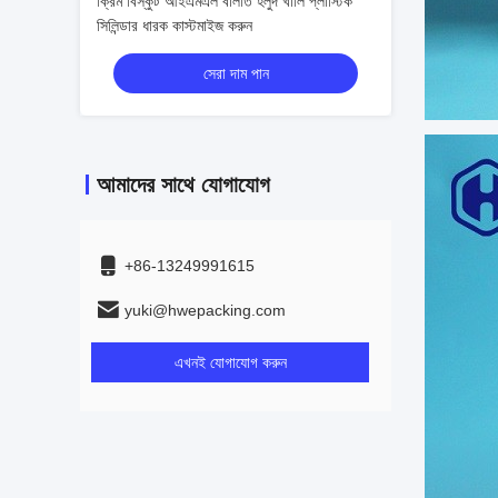
ক্রিম বিস্কুট আইএমএল বালতি হলুদ খালি প্লাস্টিক
সিলিন্ডার ধারক কাস্টমাইজ করুন
সেরা দাম পান
আমাদের সাথে যোগাযোগ
+86-13249991615
yuki@hwepacking.com
এখনই যোগাযোগ করুন