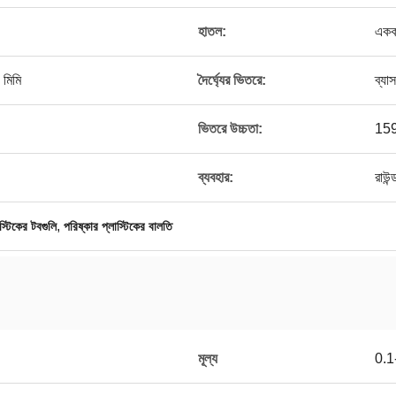
হাতল:
একক 
 মিমি
দৈর্ঘ্যের ভিতরে:
ব্যা
ভিতরে উচ্চতা:
159
ব্যবহার:
রাউন
,
টিকের টবগুলি
পরিষ্কার প্লাস্টিকের বালতি
মূল্য
0.