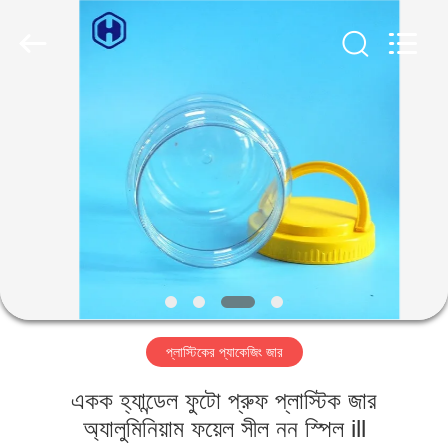
Guangzhou
Huaweier
Packing
Products
Co.,Ltd..
All
Rights
Reserved.
বাড়ি
পণ্য
আমাদের
সম্বন্ধে
কারখানা
প্লাস্টিকের প্যাকেজিং জার
পরিদর্শন
একক হ্যান্ডেল ফুটো প্রুফ প্লাস্টিক জার
গুণমান
অ্যালুমিনিয়াম ফয়েল সীল নন স্পিল ill