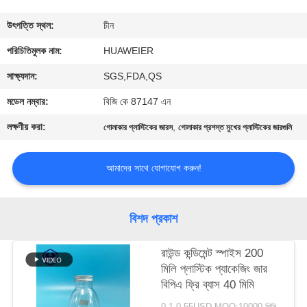
নিয়ন্ত্রণ
উৎপত্তি স্থল:
চীন
আমাদের
পরিচিতিমুলক নাম:
HUAWEIER
সাথে
সাক্ষ্যদান:
SGS,FDA,QS
যোগাযোগ
মডেল নম্বার:
বিজি কে 87147 এন
লক্ষণীয় করা:
,
গোলাকার প্লাস্টিকের জারস
গোলাকার প্রশস্ত মুখের প্লাস্টিকের জারগুলি
খবর
আমাদের সাথে যোগাযোগ করুন!
মামলা
বিশদ প্রকাশ
ব্লগ
রাউন্ড কন্ডিমেন্ট স্পাইস 200
মিলি প্লাস্টিক প্যাকেজিং জার
একটি
বিপিএ ফ্রি ব্যাস 40 মিমি
উদ্ধৃতি
0.1-0.55USD MOQ:10000 পিসি