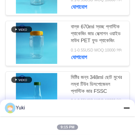
অনুরোধ
যোগাযোগ
করুন
বাল্ক 670ml স্বচ্ছ প্লাস্টিক
প্যাকেজিং জার হেক্সাগন ওয়াইড
সাইট
মাউথ PET ফুড প্যাকেজিং
ম্যাপ
0.1-0.55USD MOQ:10000 পিসি
যোগাযোগ
গোপনীয়তা
নীতি
মিষ্টির জন্য 348ml ছোট মুখের
লম্বা টিউব ডিসপোজেবল
প্লাস্টিক জার FSSC
0.1-0.55USD MOQ:10000 পিসি
যোগাযোগ
Yuki
9:15 PM
সব