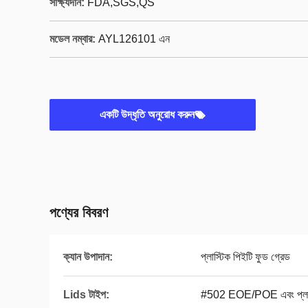
সাক্ষ্যদান:
FDA,SGS,QS
মডেল নম্বার:
AYL126101 এন
একটি উদ্ধৃতি অনুরোধ করুন
পণ্যের বিবরণ
ক্যান উপাদান:
প্লাস্টিক পিইটি ফুড গ্রেড
Lids টাইপ:
#502 EOE/POE এবং প্লা