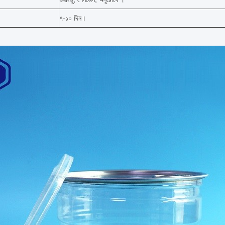
৭-১০ দিন।