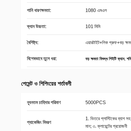
পানি ধারণক্ষমতা:
1080 এমএল
ক্যান উচ্চতা:
101 মিমি
বৈশিষ্ট্য:
এয়ারটাইট+লিক প্রুফ+বড় ক্ষম
বিশেষভাবে তুলে ধরা:
,
বড় ক্ষমতা বিশুদ্ধ পিইটি ক্যান
শক্
পেমেন্ট ও শিপিংয়ের শর্তাবলী
ন্যূনতম চাহিদার পরিমাণ
5000PCS
1. ভিতরে প্লাস্টিকের ব্যাগ স
প্যাকেজিং বিবরণ
মান; ৩. ক্লায়েন্টের প্রয়োজনী