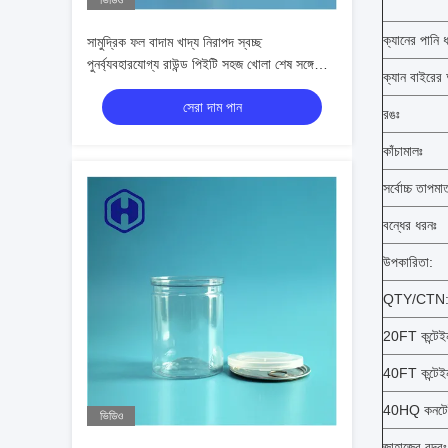
ভিডিও
ক্যানের পানি ধ
সামুদ্রিক ফল বাদাম খাদ্য নিরাপদ স্বচ্ছ
পুনর্ব্যবহারযোগ্য রাউন্ড পিইটি সহজ খোলা শেষ সঙ্গে
ক্যান বাইরের
খাদ্য ক্যান
সেরা দাম পান
রঙঃ
কাঁচামালঃ
সর্বোচ্চ তাপমাত
বন্ধের ধরনঃ
উপকারিতা:
QTY/CTN
20FT কন্টেই
40FT কন্টেই
40HQ কনটেই
ভিডিও
জাহাজের বন্দরঃ