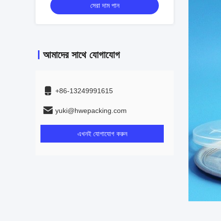
সেরা দাম পান
আমাদের সাথে যোগাযোগ
+86-13249991615
yuki@hwepacking.com
এখনই যোগাযোগ করুন