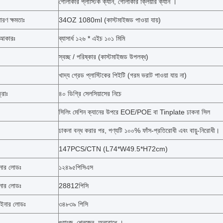
গোলাকার প্লাস্টিক ক্যান, গোলাকার ক্লিয়ার ক্যান ।
ারণ ক্ষমতাঃ
34OZ 1080ml (কাস্টমাইজড পাওয়া যায়)
 আকারঃ
ব্যাসার্ধ ১২৬ * এইচ ১০১ মিমি
স্বচ্ছ / পরিষ্কার (কাস্টমাইজড উপলব্ধ)
খাদ্য গ্রেড প্লাস্টিকের পিইটি (গরম ভরাট পাওয়া যায় না)
্রাঃ
৪০ ডিগ্রি সেলসিয়াসের নিচে
সিলিং মেশিন ক্যানের উপরে EOE/POE বা Tinplate ঢাকনা সিল
ঢাকনা বন্ধ করার পর, পণ্যটি ১০০% ফাঁস-প্রতিরোধী এবং বায়ু-নিরোধী।
:
147PCS/CTN (L74*W49.5*H72cm)
নার লোডঃ
১২৪৯৫পিসিএস
নার লোডঃ
28812
পিসি
নার লোডঃ
৩৪৮৩৯ পিসি
গুয়াংজু, শেনজেন, অনুরোধে ।