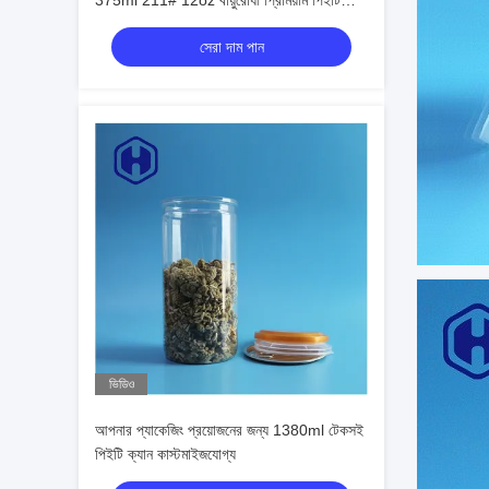
375ml 211# 12oz বায়ুরোধী প্রিমিয়াম পিইটি
ক্যান
সেরা দাম পান
ভিডিও
আপনার প্যাকেজিং প্রয়োজনের জন্য 1380ml টেকসই
পিইটি ক্যান কাস্টমাইজযোগ্য