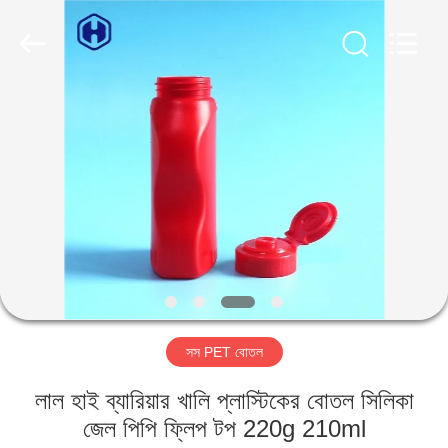
Guangzhou
Huaweier
Packing
Products
Co.,Ltd..
All
Rights
Reserved.
বাড়ি
পণ্য
আমাদের
সম্বন্ধে
কারখানা
সস PET বোতল
পরিদর্শন
লাল হাই ব্যারিয়ার খালি প্লাস্টিকের বোতল সিলিকা
গুণমান
জেল পিপি ফ্লিপ টপ 220g 210ml