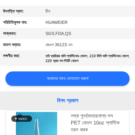
নিয়ন্ত্রণ
উৎপত্তি স্থল:
চীন
আমাদের
পরিচিতিমুলক নাম:
HUAWEIER
সাথে
সাক্ষ্যদান:
SGS,FDA,QS
যোগাযোগ
মডেল নম্বার:
জেএল 36123 এন
লক্ষণীয় করা:
,
,
হাই ব্যারিয়ার খালি প্লাস্টিকের বোতল
210 মিলি খালি প্লাস্টিকের বোতল
খবর
220 গ্রাম সস পিইটি বোতল
আমাদের সাথে যোগাযোগ করুন!
মামলা
ব্লগ
বিশদ প্রকাশ
লম্বা পুনর্ব্যবহারযোগ্য সস
একটি
PET বোতল 10oz প্লাস্টিক
উদ্ধৃতি
তরল ধারক