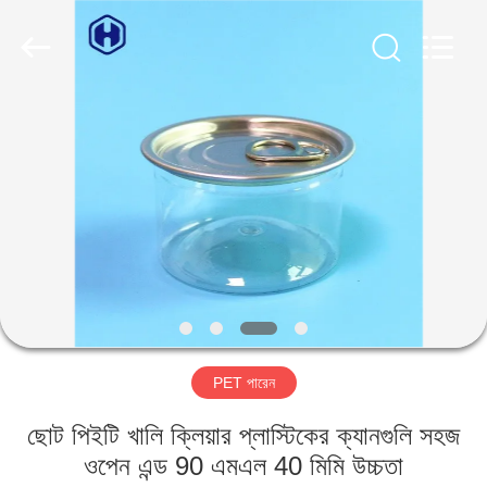
Guangzhou
Huaweier
Packing
Products
Co.,Ltd..
All
Rights
Reserved.
বাড়ি
পণ্য
আমাদের
সম্বন্ধে
কারখানা
PET পারেন
পরিদর্শন
ছোট পিইটি খালি ক্লিয়ার প্লাস্টিকের ক্যানগুলি সহজ
গুণমান
ওপেন এন্ড 90 এমএল 40 মিমি উচ্চতা