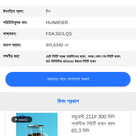
নিয়ন্ত্রণ
উৎপত্তি স্থল:
চীন
আমাদের
পরিচিতিমুলক নাম:
HUAWEIER
সাথে
সাক্ষ্যদান:
FDA,SGS,QS
যোগাযোগ
মডেল নম্বার:
AYL6340 এন
লক্ষণীয় করা:
,
,
ছোট পিইটি স্বচ্ছ প্লাস্টিকের ক্যান
সহজ খোলা শেষ পিইটি ক্যান
খবর
90 মিলিমিটার 40mm উচ্চতা পিইটি ক্যান
আমাদের সাথে যোগাযোগ করুন!
মামলা
ব্লগ
বিশদ প্রকাশ
বায়ুরোধী 211# 300 মিলি
একটি
প্লাস্টিক পিইটি ক্যান ব্যাস
উদ্ধৃতি
65.3 মিমি