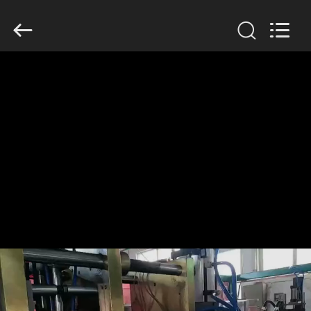
Guangzhou
Huaweier
Packing
Products
Co.,Ltd..
All
Rights
Reserved.
বাড়ি
পণ্য
আমাদের
সম্বন্ধে
কারখানা
পরিদর্শন
গুণমান