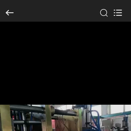
Guangzhou
Huaweier
Packing
Products
Co.,Ltd..
All
Rights
Reserved.
বাড়ি
পণ্য
আমাদের
সম্বন্ধে
কারখানা
পরিদর্শন
গুণমান