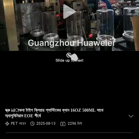
নিয়ন্ত্রণ
আমাদের
সাথে
যোগাযোগ
খবর
মামলা
একটি
স্ক্রু idাকনা টাইপ ক্লিয়ার প্লাস্টিকের ক্যান 16OZ 500ML সাথে
উদ্ধৃতি
অ্যালুমিনিয়াম EOE শীর্ষে
অনুরোধ
PET পারেন
2025-08-13
2296 ভিউ
করুন